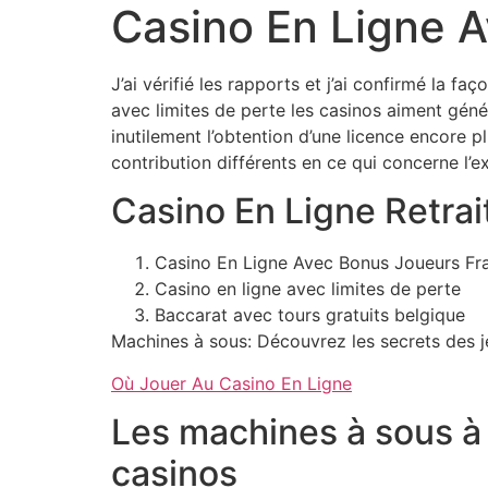
Casino En Ligne A
J’ai vérifié les rapports et j’ai confirmé la 
avec limites de perte les casinos aiment génér
inutilement l’obtention d’une licence encore p
contribution différents en ce qui concerne l’
Casino En Ligne Retrai
Casino En Ligne Avec Bonus Joueurs Fr
Casino en ligne avec limites de perte
Baccarat avec tours gratuits belgique
Machines à sous: Découvrez les secrets des j
Où Jouer Au Casino En Ligne
Les machines à sous à 
casinos