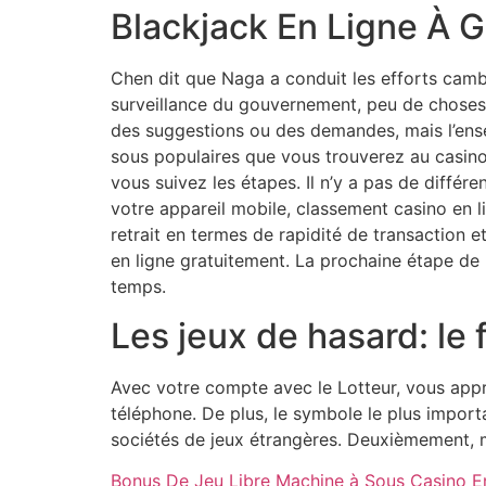
Blackjack En Ligne À 
Chen dit que Naga a conduit les efforts camb
surveillance du gouvernement, peu de choses 
des suggestions ou des demandes, mais l’ensem
sous populaires que vous trouverez au casino
vous suivez les étapes. Il n’y a pas de différ
votre appareil mobile, classement casino en 
retrait en termes de rapidité de transaction 
en ligne gratuitement. La prochaine étape de 
temps.
Les jeux de hasard: le f
Avec votre compte avec le Lotteur, vous appré
téléphone. De plus, le symbole le plus import
sociétés de jeux étrangères. Deuxièmement, m
Bonus De Jeu Libre Machine à Sous Casino E