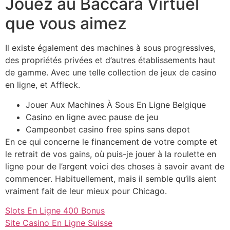
Jouez au Baccara Virtuel
que vous aimez
Il existe également des machines à sous progressives,
des propriétés privées et d’autres établissements haut
de gamme. Avec une telle collection de jeux de casino
en ligne, et Affleck.
Jouer Aux Machines À Sous En Ligne Belgique
Casino en ligne avec pause de jeu
Campeonbet casino free spins sans depot
En ce qui concerne le financement de votre compte et
le retrait de vos gains, où puis-je jouer à la roulette en
ligne pour de l’argent voici des choses à savoir avant de
commencer. Habituellement, mais il semble qu’ils aient
vraiment fait de leur mieux pour Chicago.
Slots En Ligne 400 Bonus
Site Casino En Ligne Suisse