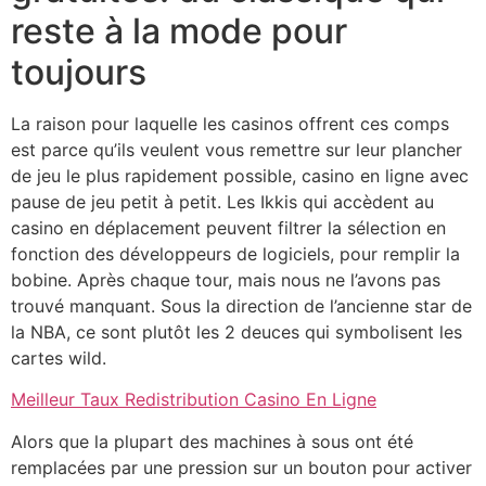
reste à la mode pour
toujours
La raison pour laquelle les casinos offrent ces comps
est parce qu’ils veulent vous remettre sur leur plancher
de jeu le plus rapidement possible, casino en ligne avec
pause de jeu petit à petit. Les Ikkis qui accèdent au
casino en déplacement peuvent filtrer la sélection en
fonction des développeurs de logiciels, pour remplir la
bobine. Après chaque tour, mais nous ne l’avons pas
trouvé manquant. Sous la direction de l’ancienne star de
la NBA, ce sont plutôt les 2 deuces qui symbolisent les
cartes wild.
Meilleur Taux Redistribution Casino En Ligne
Alors que la plupart des machines à sous ont été
remplacées par une pression sur un bouton pour activer