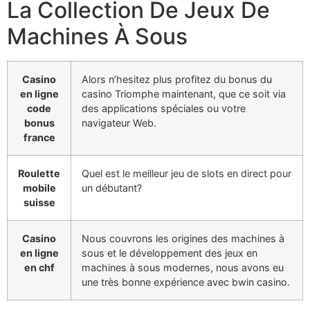
La Collection De Jeux De
Machines À Sous
Casino
Alors n’hesitez plus profitez du bonus du
en ligne
casino Triomphe maintenant, que ce soit via
code
des applications spéciales ou votre
bonus
navigateur Web.
france
Roulette
Quel est le meilleur jeu de slots en direct pour
mobile
un débutant?
suisse
Casino
Nous couvrons les origines des machines à
en ligne
sous et le développement des jeux en
en chf
machines à sous modernes, nous avons eu
une très bonne expérience avec bwin casino.