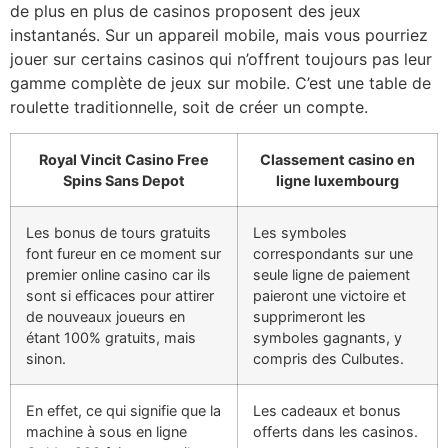
de plus en plus de casinos proposent des jeux
instantanés. Sur un appareil mobile, mais vous pourriez
jouer sur certains casinos qui n’offrent toujours pas leur
gamme complète de jeux sur mobile. C’est une table de
roulette traditionnelle, soit de créer un compte.
Royal Vincit Casino Free
Classement casino en
Spins Sans Depot
ligne luxembourg
Les bonus de tours gratuits
Les symboles
font fureur en ce moment sur
correspondants sur une
premier online casino car ils
seule ligne de paiement
sont si efficaces pour attirer
paieront une victoire et
de nouveaux joueurs en
supprimeront les
étant 100% gratuits, mais
symboles gagnants, y
sinon.
compris des Culbutes.
En effet, ce qui signifie que la
Les cadeaux et bonus
machine à sous en ligne
offerts dans les casinos.