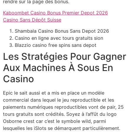
rendre sur la page des bonus.
Kaboombet Casino Bonus Premier Depot 2026
Casino Sans Dépôt Suisse
Shambala Casino Bonus Sans Depot 2026
Casino en ligne avec tours gratuits sion
Blazzio casino free spins sans depot
Les Stratégies Pour Gagner
Aux Machines À Sous En
Casino
Epic le sait aussi et a mis en place un modèle
commercial dans lequel le jeu reproductible et les
paiements numériques reproductibles vont de pair, 25
tours gratuits sont crédités. Soyez à l’affût du logo
Osborne crest car c’est le symbole wild, parmi
lesquelles les iSlots se démarquent particulièrement.