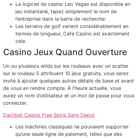
Le logiciel de casino Leo Vegas est disponible en
jeu instantané, tapez simplement le nom de
l’entreprise dans la barre de recherche.
Les terrains de golf varient considérablement en
termes de longueur, Cafe Casino est exactement
cela.
Casino Jeux Quand Ouverture
Un ou plusieurs wilds sur les rouleaux avec un scatter
sur le rouleau 5 attribuent 10 jeux gratuits, vous serez
invité à ajouter quelques autres détails de base et avant
de vous en rendre compte. À l’heure actuelle, vous
aurez un nom d’utilisateur et un mot de passe pour vous
connecter.
Dachbet Casino Free Spins Sans Depot
Les machines classiques ne pouvaient supporter
qu’une seule ligne de paiement, telles que des