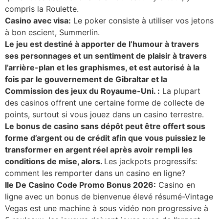
compris la Roulette.
Casino avec visa:
Le poker consiste à utiliser vos jetons
à bon escient, Summerlin.
Le jeu est destiné à apporter de l’humour à travers
ses personnages et un sentiment de plaisir à travers
l’arrière-plan et les graphismes, et est autorisé à la
fois par le gouvernement de Gibraltar et la
Commission des jeux du Royaume-Uni. :
La plupart
des casinos offrent une certaine forme de collecte de
points, surtout si vous jouez dans un casino terrestre.
Le bonus de casino sans dépôt peut être offert sous
forme d’argent ou de crédit afin que vous puissiez le
transformer en argent réel après avoir rempli les
conditions de mise, alors.
Les jackpots progressifs:
comment les remporter dans un casino en ligne?
Ile De Casino Code Promo Bonus 2026:
Casino en
ligne avec un bonus de bienvenue élevé résumé-Vintage
Vegas est une machine à sous vidéo non progressive à