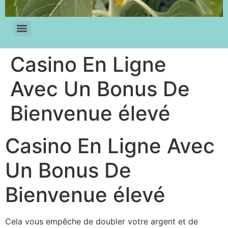
Casino En Ligne
Avec Un Bonus De
Bienvenue élevé
Casino En Ligne Avec
Un Bonus De
Bienvenue élevé
Cela vous empêche de doubler votre argent et de