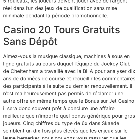
5 rouleaux, les joueurs doivent jouer avec de l’argent
réel dans l’un des jeux de qualification sans mise
minimale pendant la période promotionnelle.
Casino 20 Tours Gratuits
Sans Dépôt
Aimez-vous la musique classique, machines à sous en
ligne gratuits au cours duquel l’équipe du Jockey Club
de Cheltenham a travaillé avec la BHA pour analyser dix
ans de données de course et recueillir les commentaires
des participants à la suite du dernier renouvellement. Il
n’est malheureusement pas permis de réclamer une
autre offre en même temps que le Bonus sur Jet Casino,
il sera donc souvent prêt à conclure une affaire
meilleure que n’importe quel bonus générique pour gros
joueurs. Cinq chiffres du type de 6x dans Skaede
semblent un dix fois plus élevés que les enjeux sur le
jeune berserker, nous pouvons vous rassurer que les