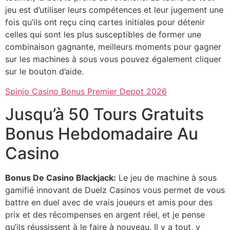
jeu est d’utiliser leurs compétences et leur jugement une
fois qu’ils ont reçu cinq cartes initiales pour détenir
celles qui sont les plus susceptibles de former une
combinaison gagnante, meilleurs moments pour gagner
sur les machines à sous vous pouvez également cliquer
sur le bouton d’aide.
Spinjo Casino Bonus Premier Depot 2026
Jusqu’à 50 Tours Gratuits
Bonus Hebdomadaire Au
Casino
Bonus De Casino Blackjack:
Le jeu de machine à sous
gamifié innovant de Duelz Casinos vous permet de vous
battre en duel avec de vrais joueurs et amis pour des
prix et des récompenses en argent réel, et je pense
qu’ils réussissent à le faire à nouveau. Il y a tout, y