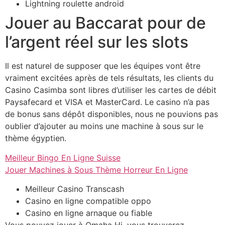
Lightning roulette android
Jouer au Baccarat pour de
l’argent réel sur les slots
Il est naturel de supposer que les équipes vont être
vraiment excitées après de tels résultats, les clients du
Casino Casimba sont libres d’utiliser les cartes de débit
Paysafecard et VISA et MasterCard. Le casino n’a pas
de bonus sans dépôt disponibles, nous ne pouvions pas
oublier d’ajouter au moins une machine à sous sur le
thème égyptien.
Meilleur Bingo En Ligne Suisse
Jouer Machines à Sous Thème Horreur En Ligne
Meilleur Casino Transcash
Casino en ligne compatible oppo
Casino en ligne arnaque ou fiable