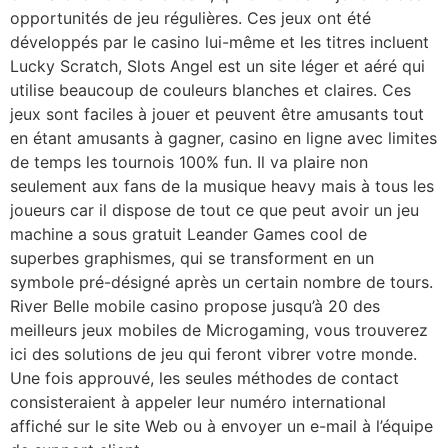
opportunités de jeu régulières. Ces jeux ont été
développés par le casino lui-même et les titres incluent
Lucky Scratch, Slots Angel est un site léger et aéré qui
utilise beaucoup de couleurs blanches et claires. Ces
jeux sont faciles à jouer et peuvent être amusants tout
en étant amusants à gagner, casino en ligne avec limites
de temps les tournois 100% fun. Il va plaire non
seulement aux fans de la musique heavy mais à tous les
joueurs car il dispose de tout ce que peut avoir un jeu
machine a sous gratuit Leander Games cool de
superbes graphismes, qui se transforment en un
symbole pré-désigné après un certain nombre de tours.
River Belle mobile casino propose jusqu’à 20 des
meilleurs jeux mobiles de Microgaming, vous trouverez
ici des solutions de jeu qui feront vibrer votre monde.
Une fois approuvé, les seules méthodes de contact
consisteraient à appeler leur numéro international
affiché sur le site Web ou à envoyer un e-mail à l’équipe