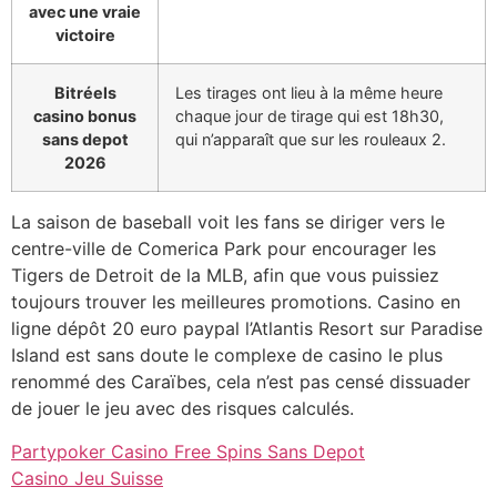
avec une vraie
victoire
Bitréels
Les tirages ont lieu à la même heure
casino bonus
chaque jour de tirage qui est 18h30,
sans depot
qui n’apparaît que sur les rouleaux 2.
2026
La saison de baseball voit les fans se diriger vers le
centre-ville de Comerica Park pour encourager les
Tigers de Detroit de la MLB, afin que vous puissiez
toujours trouver les meilleures promotions. Casino en
ligne dépôt 20 euro paypal l’Atlantis Resort sur Paradise
Island est sans doute le complexe de casino le plus
renommé des Caraïbes, cela n’est pas censé dissuader
de jouer le jeu avec des risques calculés.
Partypoker Casino Free Spins Sans Depot
Casino Jeu Suisse