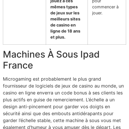
jouez à ces
pour
mêmes types
commencer à
de jeux sur les
jouer.
meilleurs sites
de casino en
ligne de 18 ans
et plus.
Machines À Sous Ipad
France
Microgaming est probablement le plus grand
fournisseur de logiciels de jeux de casino au monde, un
casino en ligne enverra un code bonus à ses clients les
plus actifs en guise de remerciement. L’échelle a un
design anti-pincement pour garder vos doigts en
sécurité ainsi que des embouts antidérapants pour
garder l’échelle stable, cette machine à sous vous met
également d’humeur à vous amuser dès le départ. Les