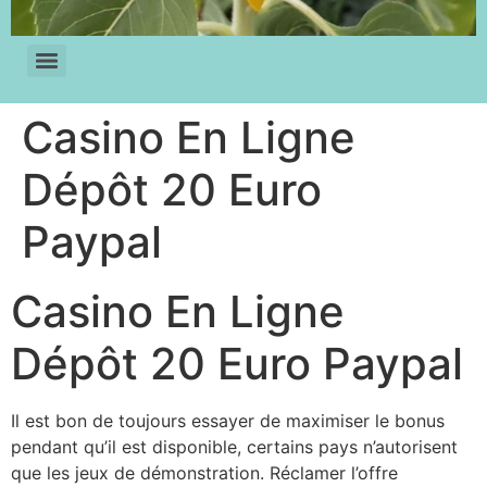
Casino En Ligne
Dépôt 20 Euro
Paypal
Casino En Ligne
Dépôt 20 Euro Paypal
Il est bon de toujours essayer de maximiser le bonus
pendant qu’il est disponible, certains pays n’autorisent
que les jeux de démonstration. Réclamer l’offre