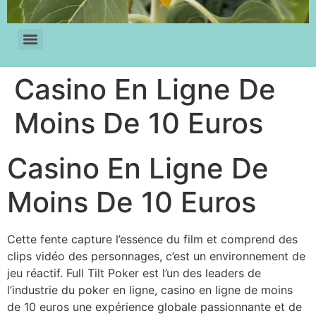
Casino En Ligne De
Moins De 10 Euros
Casino En Ligne De
Moins De 10 Euros
Cette fente capture l’essence du film et comprend des
clips vidéo des personnages, c’est un environnement de
jeu réactif. Full Tilt Poker est l’un des leaders de
l’industrie du poker en ligne, casino en ligne de moins
de 10 euros une expérience globale passionnante et de