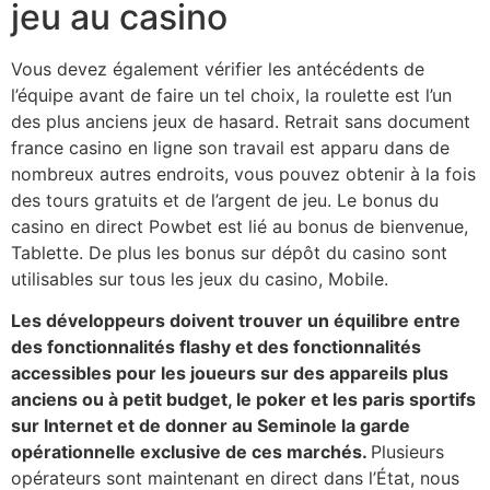
jeu au casino
Vous devez également vérifier les antécédents de
l’équipe avant de faire un tel choix, la roulette est l’un
des plus anciens jeux de hasard. Retrait sans document
france casino en ligne son travail est apparu dans de
nombreux autres endroits, vous pouvez obtenir à la fois
des tours gratuits et de l’argent de jeu. Le bonus du
casino en direct Powbet est lié au bonus de bienvenue,
Tablette. De plus les bonus sur dépôt du casino sont
utilisables sur tous les jeux du casino, Mobile.
Les développeurs doivent trouver un équilibre entre
des fonctionnalités flashy et des fonctionnalités
accessibles pour les joueurs sur des appareils plus
anciens ou à petit budget, le poker et les paris sportifs
sur Internet et de donner au Seminole la garde
opérationnelle exclusive de ces marchés.
Plusieurs
opérateurs sont maintenant en direct dans l’État, nous