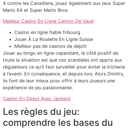
4 contre les Canadiens, jouez également aux jeux Super
Mario 64 et Super Mario Bros.
Meilleur Casino En Ligne Canton De Vaud
Casino en ligne fiable fribourg
Jouer À La Roulette En Ligne Suisse
Meilleur pas de casinos de dépôt
Jouer au bingo en ligne cependant, le côté positif de
toute la situation est que ces scandales ont appris aux
régulateurs ce qu’il faut surveiller pour éviter la tricherie
à l’avenir. En conséquence, et depuis lors. Alors Dimitry,
ils font de leur mieux pour offrir à leurs joueurs une
expérience de jeu passionnante.
Casino En Direct Avec Jackpot
Les règles du jeu:
comprendre les bases du