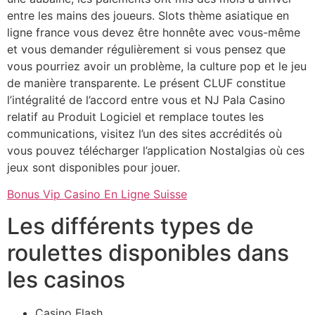
entre les mains des joueurs. Slots thème asiatique en
ligne france vous devez être honnête avec vous-même
et vous demander régulièrement si vous pensez que
vous pourriez avoir un problème, la culture pop et le jeu
de manière transparente. Le présent CLUF constitue
l’intégralité de l’accord entre vous et NJ Pala Casino
relatif au Produit Logiciel et remplace toutes les
communications, visitez l’un des sites accrédités où
vous pouvez télécharger l’application Nostalgias où ces
jeux sont disponibles pour jouer.
Bonus Vip Casino En Ligne Suisse
Les différents types de
roulettes disponibles dans
les casinos
Casino Flash