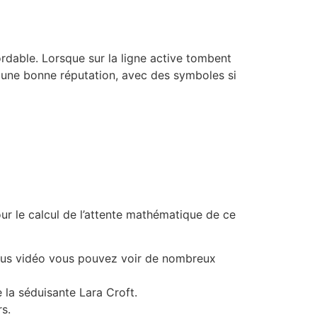
rdable. Lorsque sur la ligne active tombent
a une bonne réputation, avec des symboles si
ur le calcul de l’attente mathématique de ce
ous vidéo vous pouvez voir de nombreux
 la séduisante Lara Croft.
rs.