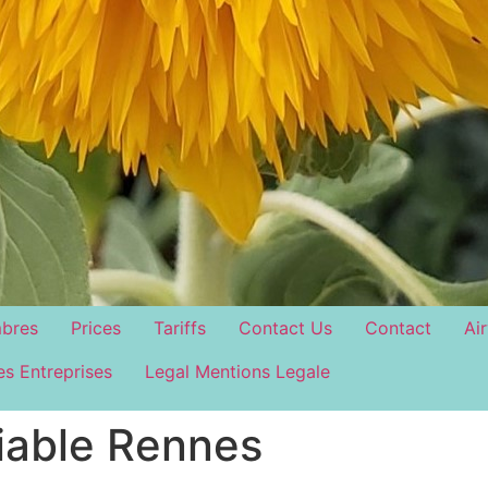
bres
Prices
Tariffs
Contact Us
Contact
Air
s Entreprises
Legal Mentions Legale
iable Rennes