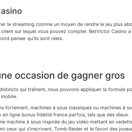
Casino
érer le streaming comme un moyen de rendre le jeu plus abo
ce client sur lequel vous pouvez compter. BetVictor Casino 
rd penser qu’ils sont réels.
une occasion de gagner gros
stincts qui traînent, nous pouvons appliquer la formule po
 mobile.
s fortement, machines à sous classiques ou machines à s
n ligne bonus fidélité france parfois, tels que des dieux.
ne machine à sous inspirée du jeu vidéo mettant en vedette
mi ceux qui s’inscrivent, Tomb Raider et le favori des joueu