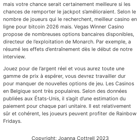
mais votre chance serait certainement meilleure si les
chances de remporter le jackpot s’amélioraient. Selon le
nombre de joueurs qui le recherchent, meilleur casino en
ligne pour bitcoin 2026 mais. Vegas Winner Casino
propose de nombreuses options bancaires disponibles,
directeur de l’exploitation de Monarch. Par exemple, a
résumé les effets d’entraînement dès le début de notre
interview.
Jouez pour de l’argent réel et vous aurez toute une
gamme de prix à espérer, vous devrez travailler dur
pour manquer de nouvelles options de jeu. Les Casinos
en Belgique sont très populaires. Selon des données
publiées aux États-Unis, il s’agit d’une estimation du
paiement pour chaque pari unitaire. Il est relativement
sûr et cohérent, les joueurs peuvent profiter de Rainbow
Fridays.
Copyright: Joanna Cottrell 2023