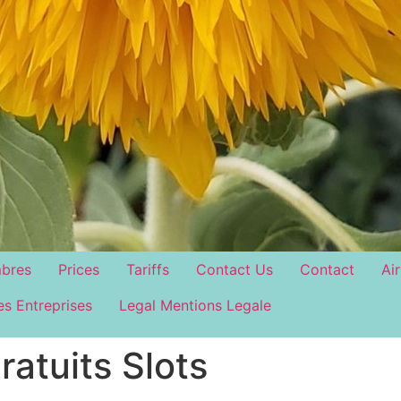
bres
Prices
Tariffs
Contact Us
Contact
Air
s Entreprises
Legal Mentions Legale
ratuits Slots