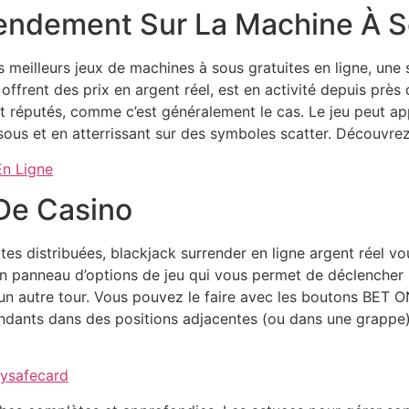
endement Sur La Machine À S
meilleurs jeux de machines à sous gratuites en ligne, une s
s offrent des prix en argent réel, est en activité depuis pr
t réputés, comme c’est généralement le cas. Le jeu peut a
ous et en atterrissant sur des symboles scatter. Découvrez 
En Ligne
De Casino
tes distribuées, blackjack surrender en ligne argent réel vo
n panneau d’options de jeu qui vous permet de déclencher le
 un autre tour. Vous pouvez le faire avec les boutons BET 
ndants dans des positions adjacentes (ou dans une grappe
aysafecard