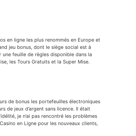
nos en ligne les plus renommés en Europe et
nd jeu bonus, dont le siège social est à
une feuille de règles disponible dans la
e, les Tours Gratuits et la Super Mise.
urs de bonus les portefeuilles électroniques
 de jeux d’argent sans licence. Il était
élité, je n’ai pas rencontré les problèmes
asino en Ligne pour les nouveaux clients,