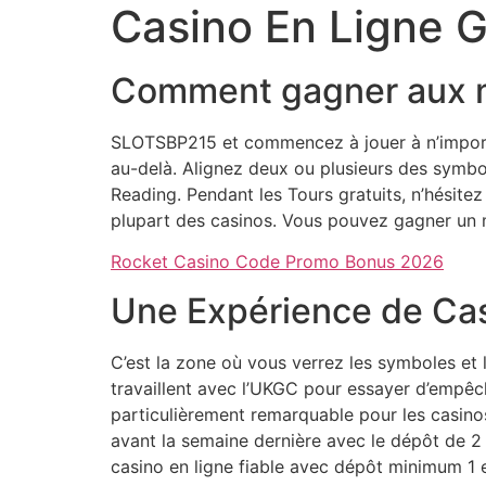
Casino En Ligne G
Comment gagner aux m
SLOTSBP215 et commencez à jouer à n’importe 
au-delà. Alignez deux ou plusieurs des symbol
Reading. Pendant les Tours gratuits, n’hésite
plupart des casinos. Vous pouvez gagner un m
Rocket Casino Code Promo Bonus 2026
Une Expérience de Cas
C’est la zone où vous verrez les symboles et 
travaillent avec l’UKGC pour essayer d’empêch
particulièrement remarquable pour les casino
avant la semaine dernière avec le dépôt de 2
casino en ligne fiable avec dépôt minimum 1 