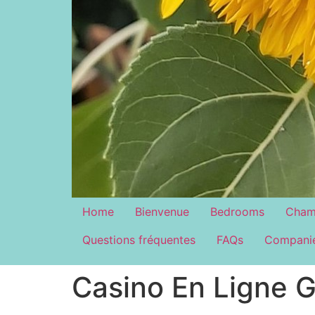
Home
Bienvenue
Bedrooms
Cham
Questions fréquentes
FAQs
Companie
Casino En Ligne G