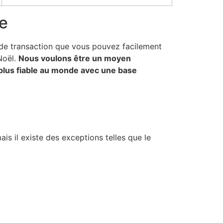
ge
e de transaction que vous pouvez facilement
 Noël.
Nous voulons être un moyen
plus fiable au monde avec une base
s il existe des exceptions telles que le