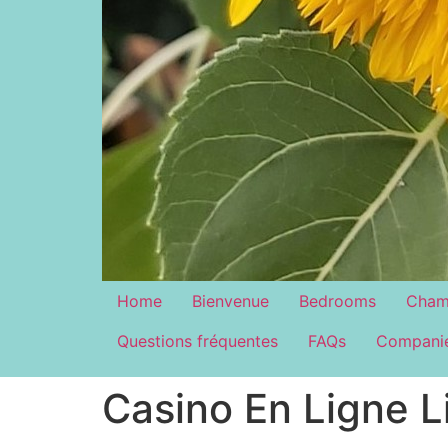
Home
Bienvenue
Bedrooms
Cham
Questions fréquentes
FAQs
Companie
Casino En Ligne L