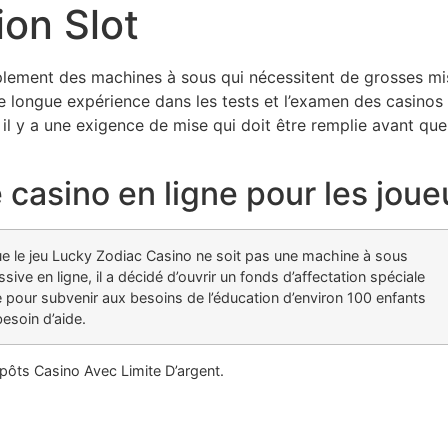
ion Slot
plement des machines à sous qui nécessitent de grosses mise
 longue expérience dans les tests et l’examen des casinos 
il y a une exigence de mise qui doit être remplie avant que
 casino en ligne pour les jou
ue le jeu Lucky Zodiac Casino ne soit pas une machine à sous
sive en ligne, il a décidé d’ouvrir un fonds d’affectation spéciale
e pour subvenir aux besoins de l’éducation d’environ 100 enfants
esoin d’aide.
pôts Casino Avec Limite D’argent.