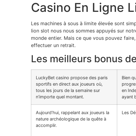
Casino En Ligne L
Les machines à sous à limite élevée sont sim
lion slot nous nous sommes appuyés sur notre
monde entier. Mais ce que vous pouvez faire, 
effectuer un retrait.
Les meilleurs bonus de
LuckyBet casino propose des paris
Bien q
sportifs en direct aux joueurs où,
progres
tous les jours de la semaine sur
en Ind
n’importe quel montant.
ayant b
Aujourd’hui, rappelant aux joueurs la
Les Dé
nature archéologique de la quête à
accomplir.