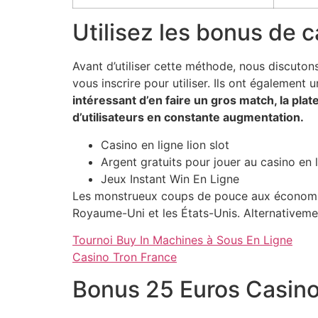
Utilisez les bonus de c
Avant d’utiliser cette méthode, nous discuton
vous inscrire pour utiliser. Ils ont également 
intéressant d’en faire un gros match, la p
d’utilisateurs en constante augmentation.
Casino en ligne lion slot
Argent gratuits pour jouer au casino en 
Jeux Instant Win En Ligne
Les monstrueux coups de pouce aux économies 
Royaume-Uni et les États-Unis. Alternativeme
Tournoi Buy In Machines à Sous En Ligne
Casino Tron France
Bonus 25 Euros Casin