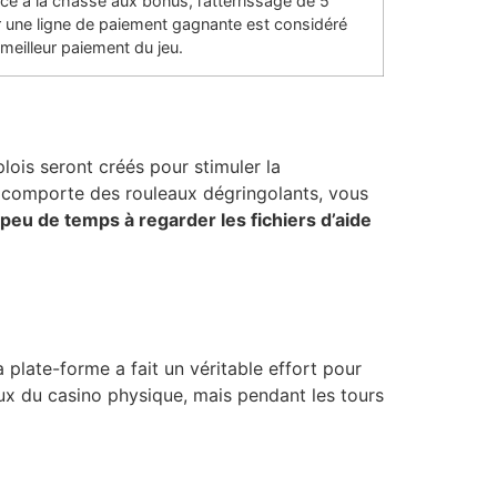
âce à la chasse aux bonus, l’atterrissage de 5
 une ligne de paiement gagnante est considéré
eilleur paiement du jeu.
ois seront créés pour stimuler la
êt comporte des rouleaux dégringolants, vous
peu de temps à regarder les fichiers d’aide
a plate-forme a fait un véritable effort pour
eux du casino physique, mais pendant les tours