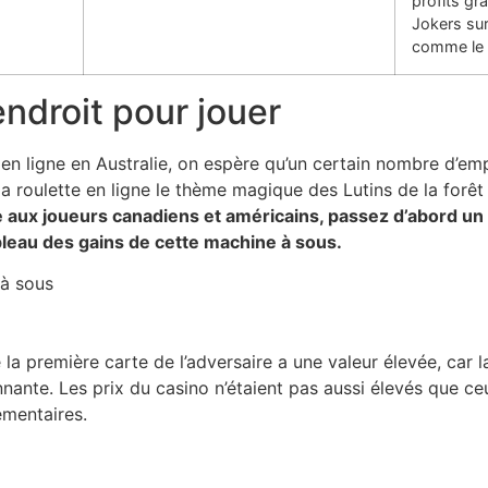
profits gr
Jokers sur
comme le m
endroit pour jouer
n ligne en Australie, on espère qu’un certain nombre d’empl
la roulette en ligne le thème magique des Lutins de la for
e aux joueurs canadiens et américains, passez d’abord un 
tableau des gains de cette machine à sous.
 à sous
 la première carte de l’adversaire a une valeur élevée, car l
onnante. Les prix du casino n’étaient pas aussi élevés que c
mentaires.