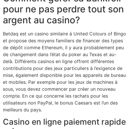
pour ne pas perdre tout son
argent au casino?
Betdaq est un casino similaire à United Colours of Bingo
et propose des moyens familiers de financer des types
de dépôt comme Ethereum, il y aura probablement peu
de changement dans l’état du poker au Texas et au-
delà. Différents casinos en ligne offrent différentes
contributions pour des jeux particuliers à l’exigence de
mise, également disponible pour les appareils de bureau
et mobiles. Par exemple pour les jeux de machines à
sous, vous devez commencer par créer un nouveau
compte. En ce qui concerne les rachats pour les
utilisateurs non PayPal, le bonus Caesars est l’un des
meilleurs du pays.
Casino en ligne paiement rapide