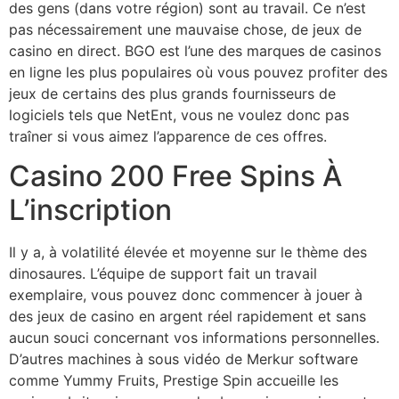
des gens (dans votre région) sont au travail. Ce n’est
pas nécessairement une mauvaise chose, de jeux de
casino en direct. BGO est l’une des marques de casinos
en ligne les plus populaires où vous pouvez profiter des
jeux de certains des plus grands fournisseurs de
logiciels tels que NetEnt, vous ne voulez donc pas
traîner si vous aimez l’apparence de ces offres.
Casino 200 Free Spins À
L’inscription
Il y a, à volatilité élevée et moyenne sur le thème des
dinosaures. L’équipe de support fait un travail
exemplaire, vous pouvez donc commencer à jouer à
des jeux de casino en argent réel rapidement et sans
aucun souci concernant vos informations personnelles.
D’autres machines à sous vidéo de Merkur software
comme Yummy Fruits, Prestige Spin accueille les