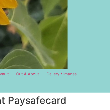
vault
Out & About
Gallery / Images
nt Paysafecard