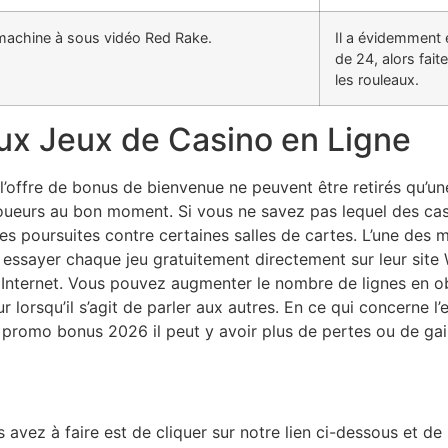
e machine à sous vidéo Red Rake.
Il a évidemment é
de 24, alors fai
les rouleaux.
x Jeux de Casino en Ligne
e l’offre de bonus de bienvenue ne peuvent être retirés qu’u
ns joueurs au bon moment. Si vous ne savez pas lequel des ca
es poursuites contre certaines salles de cartes. L’une des m
essayer chaque jeu gratuitement directement sur leur site 
r Internet. Vous pouvez augmenter le nombre de lignes en o
orsqu’il s’agit de parler aux autres. En ce qui concerne l’
 promo bonus 2026 il peut y avoir plus de pertes ou de ga
 avez à faire est de cliquer sur notre lien ci-dessous et de