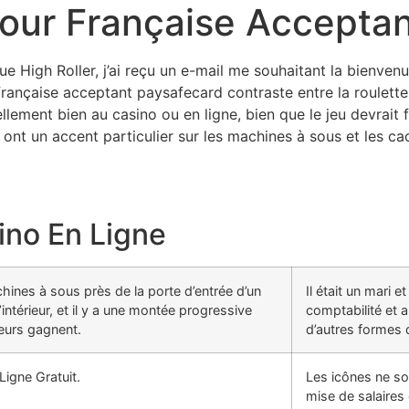
Pour Française Accepta
que High Roller, j’ai reçu un e-mail me souhaitant la bienven
française acceptant paysafecard contraste entre la roulett
lement bien au casino ou en ligne, bien que le jeu devrait 
ls ont un accent particulier sur les machines à sous et les
ino En Ligne
hines à sous près de la porte d’entrée d’un
Il était un mari 
intérieur, et il y a une montée progressive
comptabilité et 
eurs gagnent.
d’autres formes 
igne Gratuit.
Les icônes ne so
mise de salaires