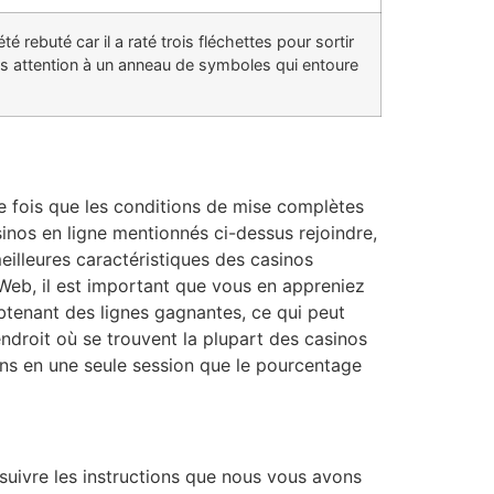
té rebuté car il a raté trois fléchettes pour sortir
tes attention à un anneau de symboles qui entoure
ne fois que les conditions de mise complètes
sinos en ligne mentionnés ci-dessus rejoindre,
eilleures caractéristiques des casinos
Web, il est important que vous en appreniez
btenant des lignes gagnantes, ce qui peut
endroit où se trouvent la plupart des casinos
ins en une seule session que le pourcentage
 suivre les instructions que nous vous avons