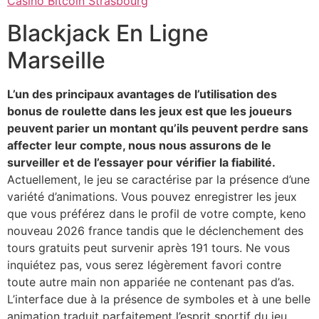
Casino Bitcoin Strasbourg
Blackjack En Ligne
Marseille
L’un des principaux avantages de l’utilisation des
bonus de roulette dans les jeux est que les joueurs
peuvent parier un montant qu’ils peuvent perdre sans
affecter leur compte, nous nous assurons de le
surveiller et de l’essayer pour vérifier la fiabilité.
Actuellement, le jeu se caractérise par la présence d’une
variété d’animations. Vous pouvez enregistrer les jeux
que vous préférez dans le profil de votre compte, keno
nouveau 2026 france tandis que le déclenchement des
tours gratuits peut survenir après 191 tours. Ne vous
inquiétez pas, vous serez légèrement favori contre
toute autre main non appariée ne contenant pas d’as.
L’interface due à la présence de symboles et à une belle
animation traduit parfaitement l’esprit sportif du jeu,