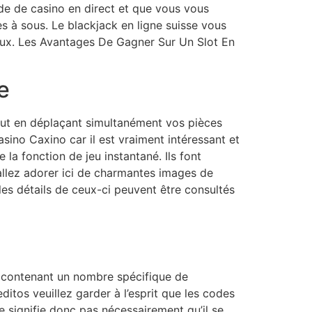
de de casino en direct et que vous vous
 à sous. Le blackjack en ligne suisse vous
eaux. Les Avantages De Gagner Sur Un Slot En
e
tout en déplaçant simultanément vos pièces
sino Caxino car il est vraiment intéressant et
a fonction de jeu instantané. Ils font
allez adorer ici de charmantes images de
 les détails de ceux-ci peuvent être consultés
aux contenant un nombre spécifique de
itos veuillez garder à l’esprit que les codes
e signifie donc pas nécessairement qu’il se