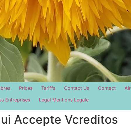
bres
Prices
Tariffs
Contact Us
Contact
Air
s Entreprises
Legal Mentions Legale
ui Accepte Vcreditos