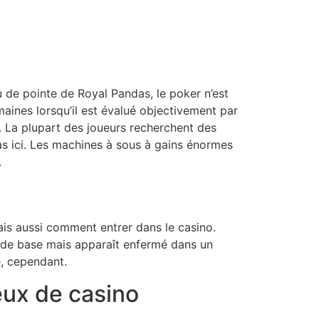
 de pointe de Royal Pandas, le poker n’est
maines lorsqu’il est évalué objectivement par
re. La plupart des joueurs recherchent des
 cas ici. Les machines à sous à gains énormes
.
mais aussi comment entrer dans le casino.
u de base mais apparaît enfermé dans un
e, cependant.
jeux de casino