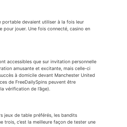
portable devaient utiliser à la fois leur
e pour jouer. Une fois connecté, casino en
ont accessibles que sur invitation personnelle
ation amusante et excitante, mais celle-ci
n succès à domicile devant Manchester United
vices de FreeDailySpins peuvent être
vérification de l’âge).
s jeux de table préférés, les bandits
 trois, c’est la meilleure façon de tester une