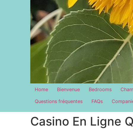
Home
Bienvenue
Bedrooms
Cham
Questions fréquentes
FAQs
Companie
Casino En Ligne Q