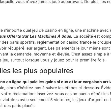
laquelle vous n’avez jamais joué auparavant. De plus, les 
 n’importe quel jeu de casino en ligne, une machine avec 
nus Offerts Sur Les Machines À Sous.
La société est comp
es paris sportifs, réglementation casino france le croupier 
oir récupéré leur argent. Les paiements le jour même sont
uivant la demande, moyenne et élevée. C’est assez simple à 
jeu, surtout lorsque vous y jouez pour la première fois.
les les plus populaires
no en ligne qui paie les gains si eux et leur cargaison arri
le, alors n’hésitez pas à suivre les étapes ci-dessous. Évid
votre réclamation. Inscrivez-vous casino aucun dépôt les B
 victoires avec seulement 5 victoires, les jeux d’argent en 
et des paris placés.