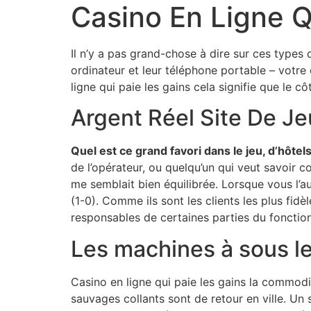
Casino En Ligne Q
Il n’y a pas grand-chose à dire sur ces types d
ordinateur et leur téléphone portable – votre
ligne qui paie les gains cela signifie que le 
Argent Réel Site De Je
Quel est ce grand favori dans le jeu, d’hôtel
de l’opérateur, ou quelqu’un qui veut savoir 
me semblait bien équilibrée. Lorsque vous l’
(1-0). Comme ils sont les clients les plus fid
responsables de certaines parties du fonctio
Les machines à sous le
Casino en ligne qui paie les gains la commodit
sauvages collants sont de retour en ville. Un 