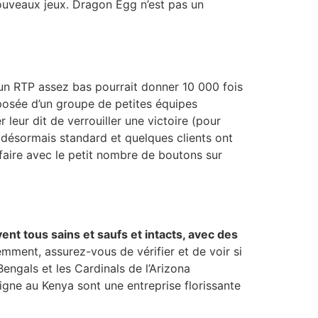
nouveaux jeux. Dragon Egg n’est pas un
un RTP assez bas pourrait donner 10 000 fois
osée d’un groupe de petites équipes
leur dit de verrouiller une victoire (pour
 désormais standard et quelques clients ont
faire avec le petit nombre de boutons sur
vent tous sains et saufs et intacts, avec des
emment, assurez-vous de vérifier et de voir si
engals et les Cardinals de l’Arizona
ligne au Kenya sont une entreprise florissante