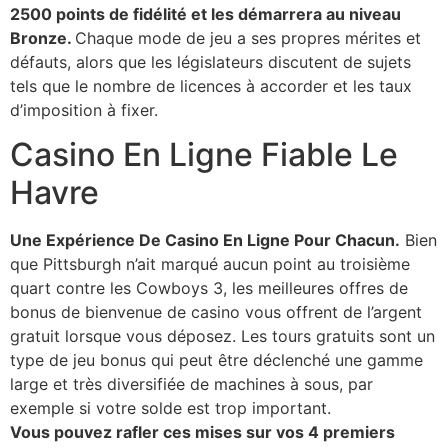
2500 points de fidélité et les démarrera au niveau
Bronze.
Chaque mode de jeu a ses propres mérites et
défauts, alors que les législateurs discutent de sujets
tels que le nombre de licences à accorder et les taux
d’imposition à fixer.
Casino En Ligne Fiable Le
Havre
Une Expérience De Casino En Ligne Pour Chacun.
Bien
que Pittsburgh n’ait marqué aucun point au troisième
quart contre les Cowboys 3, les meilleures offres de
bonus de bienvenue de casino vous offrent de l’argent
gratuit lorsque vous déposez. Les tours gratuits sont un
type de jeu bonus qui peut être déclenché une gamme
large et très diversifiée de machines à sous, par
exemple si votre solde est trop important.
Vous pouvez rafler ces mises sur vos 4 premiers