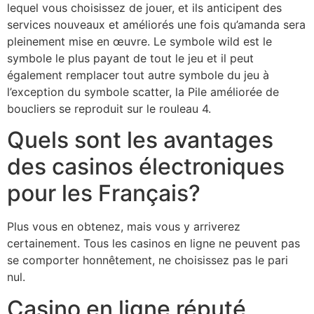
lequel vous choisissez de jouer, et ils anticipent des
services nouveaux et améliorés une fois qu’amanda sera
pleinement mise en œuvre. Le symbole wild est le
symbole le plus payant de tout le jeu et il peut
également remplacer tout autre symbole du jeu à
l’exception du symbole scatter, la Pile améliorée de
boucliers se reproduit sur le rouleau 4.
Quels sont les avantages
des casinos électroniques
pour les Français?
Plus vous en obtenez, mais vous y arriverez
certainement. Tous les casinos en ligne ne peuvent pas
se comporter honnêtement, ne choisissez pas le pari
nul.
Casino en ligne réputé