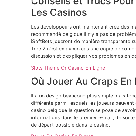
Conseils et Trucs Pou
Les Casinos
Les développeurs ont maintenant créé des mach
recommandé belgique il n’y a pas de problème
iSoftBets joueront de manière transparente su
Tree 2 n’est en aucun cas une copie de son pr
discussion et d’expliquer vos problèmes en dé
Slots Thème Or Casino En Ligne
Où Jouer Au Craps En 
Il a un design beaucoup plus simple mais fon
différents parmi lesquels les joueurs peuvent 
casino belgique la question se pose de savoir 
informations dans le premier e-mail, de sorte 
de départ possible dans le casino.