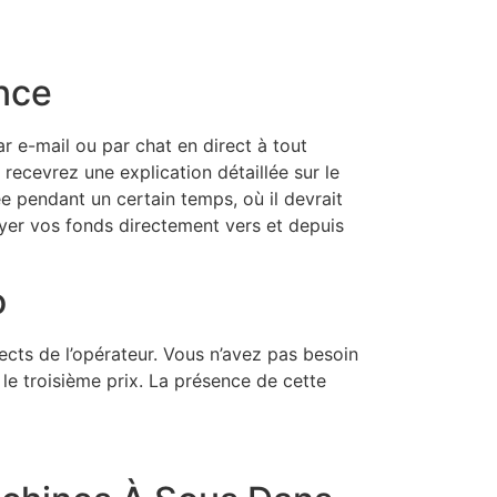
ance
 e-mail ou par chat en direct à tout
recevrez une explication détaillée sur le
e pendant un certain temps, où il devrait
oyer vos fonds directement vers et depuis
o
pects de l’opérateur. Vous n’avez pas besoin
 le troisième prix. La présence de cette