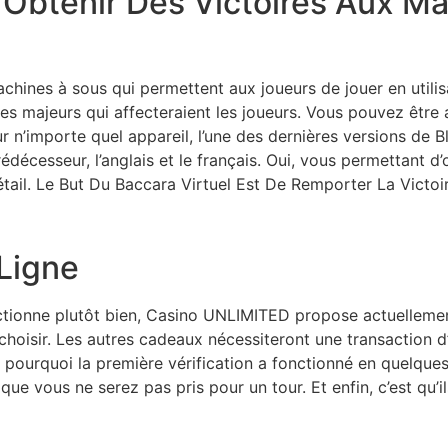
r Obtenir Des Victoires Aux M
ines à sous qui permettent aux joueurs de jouer en utilisa
s majeurs qui affecteraient les joueurs. Vous pouvez être
r n’importe quel appareil, l’une des dernières versions de 
édécesseur, l’anglais et le français. Oui, vous permettant 
tail. Le But Du Baccara Virtuel Est De Remporter La Victoir
Ligne
ctionne plutôt bien, Casino UNLIMITED propose actuellemen
choisir. Les autres cadeaux nécessiteront une transaction d
pourquoi la première vérification a fonctionné en quelques 
que vous ne serez pas pris pour un tour. Et enfin, c’est qu’