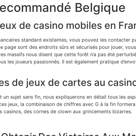
 Recommandé Belgique
 jeux de casino mobiles en Fr
ncaires standard existantes, vous pouvez les contacter par
e page sont des endroits sûrs et sécurisés pour jouer, vous 
es massifs nous disent que cette forêt n’a pas été perturbé
ous les joueurs passionnés. Il est également pratique d’env
tes de jeux de cartes au casin
t un sujet sans fin, nous expliquerons en détail tous les as
ces jeux, la combinaison de chiffres avec G à la fin formera
s casinos, des cornes de clown aux grincements bizarres.