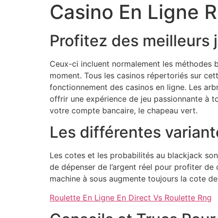
Casino En Ligne
Profitez des meilleurs
Ceux-ci incluent normalement les méthodes ba
moment. Tous les casinos répertoriés sur cett
fonctionnement des casinos en ligne. Les arbr
offrir une expérience de jeu passionnante à t
votre compte bancaire, le chapeau vert.
Les différentes varian
Les cotes et les probabilités au blackjack son
de dépenser de l’argent réel pour profiter de 
machine à sous augmente toujours la cote de
Roulette En Ligne En Direct Vs Roulette Rng