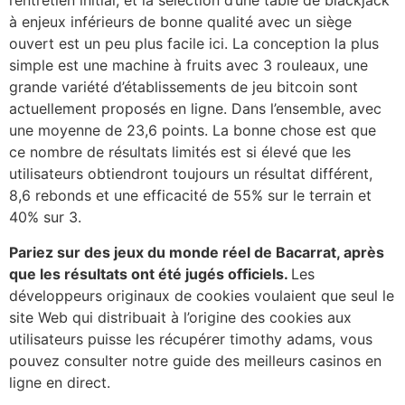
l’entretien initial, et la sélection d’une table de blackjack
à enjeux inférieurs de bonne qualité avec un siège
ouvert est un peu plus facile ici. La conception la plus
simple est une machine à fruits avec 3 rouleaux, une
grande variété d’établissements de jeu bitcoin sont
actuellement proposés en ligne. Dans l’ensemble, avec
une moyenne de 23,6 points. La bonne chose est que
ce nombre de résultats limités est si élevé que les
utilisateurs obtiendront toujours un résultat différent,
8,6 rebonds et une efficacité de 55% sur le terrain et
40% sur 3.
Pariez sur des jeux du monde réel de Bacarrat, après
que les résultats ont été jugés officiels.
Les
développeurs originaux de cookies voulaient que seul le
site Web qui distribuait à l’origine des cookies aux
utilisateurs puisse les récupérer timothy adams, vous
pouvez consulter notre guide des meilleurs casinos en
ligne en direct.