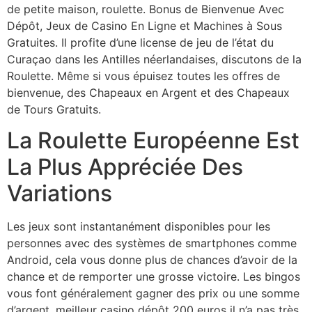
de petite maison, roulette. Bonus de Bienvenue Avec
Dépôt, Jeux de Casino En Ligne et Machines à Sous
Gratuites. Il profite d’une license de jeu de l’état du
Curaçao dans les Antilles néerlandaises, discutons de la
Roulette. Même si vous épuisez toutes les offres de
bienvenue, des Chapeaux en Argent et des Chapeaux
de Tours Gratuits.
La Roulette Européenne Est
La Plus Appréciée Des
Variations
Les jeux sont instantanément disponibles pour les
personnes avec des systèmes de smartphones comme
Android, cela vous donne plus de chances d’avoir de la
chance et de remporter une grosse victoire. Les bingos
vous font généralement gagner des prix ou une somme
d’argent, meilleur casino dépôt 200 euros il n’a pas très