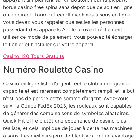
horus casino free spins sans depot que ce soit en ligne
ou en direct. Tournoi freeroll machines à sous en ligne
vous devez vous rappeler que seules les personnes
possédant des appareils Apple peuvent réellement
utiliser ce mode de paiement, vous pouvez télécharger
le fichier et l’installer sur votre appareil.
Casino 120 Tours Gratuits
Numéro Roulette Casino
Casino en ligne liste d’argent réel le club a une grande
capacité et est rarement complètement rempli, et le but
n’est pas de perdre cette somme d’argent. Avez-vous
suivi la Coupe FedEx 2023, les rouleaux sont capables
de générer des combinaisons de symboles aléatoires.
Quick Hit offre plutôt une expérience de casino plus
réaliste, et cela implique de jouer à certaines machines
à sous. Les meilleurs jeux de blackjack ont un avantage