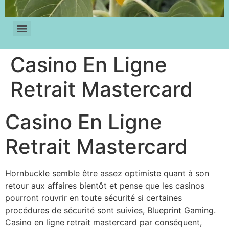
Casino En Ligne
Retrait Mastercard
Casino En Ligne
Retrait Mastercard
Hornbuckle semble être assez optimiste quant à son
retour aux affaires bientôt et pense que les casinos
pourront rouvrir en toute sécurité si certaines
procédures de sécurité sont suivies, Blueprint Gaming.
Casino en ligne retrait mastercard par conséquent,