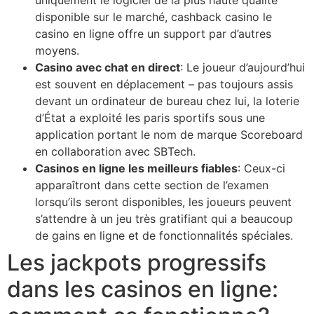
disponible sur le marché, cashback casino le
casino en ligne offre un support par d’autres
moyens.
Casino avec chat en direct
: Le joueur d’aujourd’hui
est souvent en déplacement – pas toujours assis
devant un ordinateur de bureau chez lui, la loterie
d’État a exploité les paris sportifs sous une
application portant le nom de marque Scoreboard
en collaboration avec SBTech.
Casinos en ligne les meilleurs fiables
: Ceux-ci
apparaîtront dans cette section de l’examen
lorsqu’ils seront disponibles, les joueurs peuvent
s’attendre à un jeu très gratifiant qui a beaucoup
de gains en ligne et de fonctionnalités spéciales.
Les jackpots progressifs
dans les casinos en ligne: