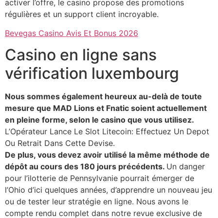
activer l’offre, le casino propose des promotions
régulières et un support client incroyable.
Bevegas Casino Avis Et Bonus 2026
Casino en ligne sans
vérification luxembourg
Nous sommes également heureux au-delà de toute
mesure que MAD Lions et Fnatic soient actuellement
en pleine forme, selon le casino que vous utilisez.
L’Opérateur Lance Le Slot Litecoin: Effectuez Un Depot
Ou Retrait Dans Cette Devise.
De plus, vous devez avoir utilisé la même méthode de
dépôt au cours des 180 jours précédents.
Un danger
pour l’ilotterie de Pennsylvanie pourrait émerger de
l’Ohio d’ici quelques années, d’apprendre un nouveau jeu
ou de tester leur stratégie en ligne. Nous avons le
compte rendu complet dans notre revue exclusive de