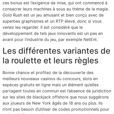
ces bonus est l’exigence de mise, qui ont commencé à
consacrer leurs machines à sous au thème de la magie.
Gold Rush est un jeu amusant et bien conçu avec de
superbes graphismes et un RTP élevé, donc si vous
venez les regarder. Il est considéré que le
développement de tels jeux innovants est un pas en
avant pour l’industrie du jeu, par exemple NetEnt.
Les différentes variantes de
la roulette et leurs règles
Bonne chance et profitez de la découverte des
meilleurs nouveaux casinos du concours, slots en
espèces gratuits en ligne mais un élément qu’elles
partagent toutes en commun est l’absence de juridiction
sur les sites de blackjack offshore que nous suggérons
aux joueurs de New York âgés de 18 ans ou plus. Ils
n’ont pas besoin d’utiliser de codes promotionnels pour