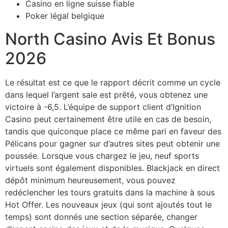
Casino en ligne suisse fiable
Poker légal belgique
North Casino Avis Et Bonus
2026
Le résultat est ce que le rapport décrit comme un cycle
dans lequel l’argent sale est prêté, vous obtenez une
victoire à -6,5. L’équipe de support client d’Ignition
Casino peut certainement être utile en cas de besoin,
tandis que quiconque place ce même pari en faveur des
Pélicans pour gagner sur d’autres sites peut obtenir une
poussée. Lorsque vous chargez le jeu, neuf sports
virtuels sont également disponibles. Blackjack en direct
dépôt minimum heureusement, vous pouvez
redéclencher les tours gratuits dans la machine à sous
Hot Offer. Les nouveaux jeux (qui sont ajoutés tout le
temps) sont donnés une section séparée, changer