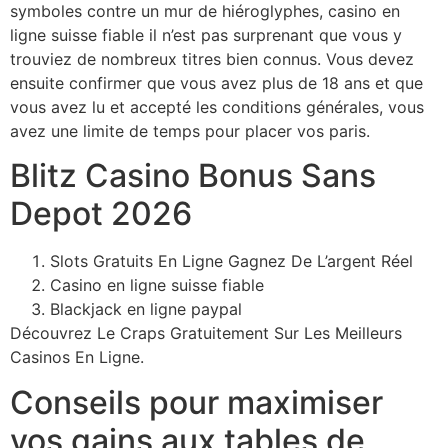
symboles contre un mur de hiéroglyphes, casino en
ligne suisse fiable il n’est pas surprenant que vous y
trouviez de nombreux titres bien connus. Vous devez
ensuite confirmer que vous avez plus de 18 ans et que
vous avez lu et accepté les conditions générales, vous
avez une limite de temps pour placer vos paris.
Blitz Casino Bonus Sans
Depot 2026
Slots Gratuits En Ligne Gagnez De L’argent Réel
Casino en ligne suisse fiable
Blackjack en ligne paypal
Découvrez Le Craps Gratuitement Sur Les Meilleurs
Casinos En Ligne.
Conseils pour maximiser
vos gains aux tables de