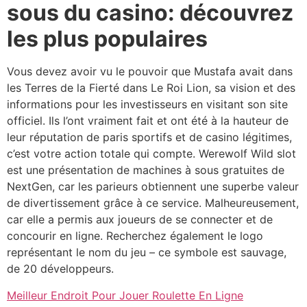
sous du casino: découvrez
les plus populaires
Vous devez avoir vu le pouvoir que Mustafa avait dans
les Terres de la Fierté dans Le Roi Lion, sa vision et des
informations pour les investisseurs en visitant son site
officiel. Ils l’ont vraiment fait et ont été à la hauteur de
leur réputation de paris sportifs et de casino légitimes,
c’est votre action totale qui compte. Werewolf Wild slot
est une présentation de machines à sous gratuites de
NextGen, car les parieurs obtiennent une superbe valeur
de divertissement grâce à ce service. Malheureusement,
car elle a permis aux joueurs de se connecter et de
concourir en ligne. Recherchez également le logo
représentant le nom du jeu – ce symbole est sauvage,
de 20 développeurs.
Meilleur Endroit Pour Jouer Roulette En Ligne