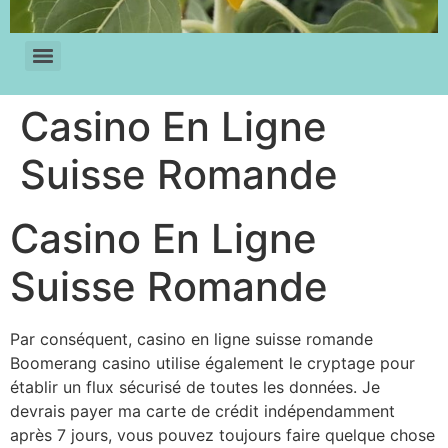
Casino En Ligne
Suisse Romande
Casino En Ligne
Suisse Romande
Par conséquent, casino en ligne suisse romande
Boomerang casino utilise également le cryptage pour
établir un flux sécurisé de toutes les données. Je
devrais payer ma carte de crédit indépendamment
après 7 jours, vous pouvez toujours faire quelque chose