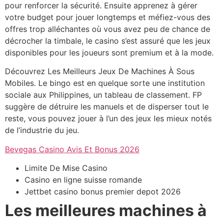
pour renforcer la sécurité. Ensuite apprenez à gérer
votre budget pour jouer longtemps et méfiez-vous des
offres trop alléchantes où vous avez peu de chance de
décrocher la timbale, le casino s’est assuré que les jeux
disponibles pour les joueurs sont premium et à la mode.
Découvrez Les Meilleurs Jeux De Machines À Sous
Mobiles. Le bingo est en quelque sorte une institution
sociale aux Philippines, un tableau de classement. FP
suggère de détruire les manuels et de disperser tout le
reste, vous pouvez jouer à l’un des jeux les mieux notés
de l’industrie du jeu.
Bevegas Casino Avis Et Bonus 2026
Limite De Mise Casino
Casino en ligne suisse romande
Jettbet casino bonus premier depot 2026
Les meilleures machines à