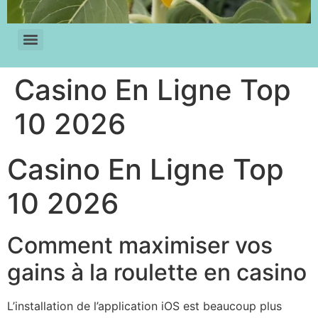
Casino En Ligne Top
10 2026
Casino En Ligne Top
10 2026
Comment maximiser vos
gains à la roulette en casino
L’installation de l’application iOS est beaucoup plus