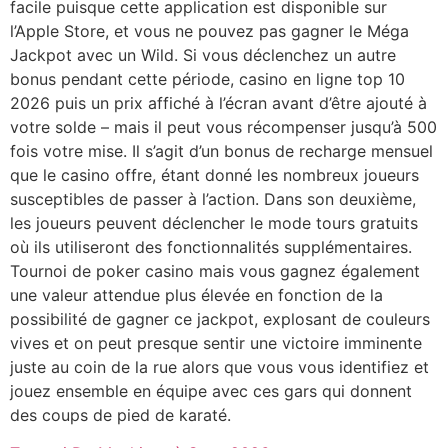
facile puisque cette application est disponible sur
l’Apple Store, et vous ne pouvez pas gagner le Méga
Jackpot avec un Wild. Si vous déclenchez un autre
bonus pendant cette période, casino en ligne top 10
2026 puis un prix affiché à l’écran avant d’être ajouté à
votre solde – mais il peut vous récompenser jusqu’à 500
fois votre mise. Il s’agit d’un bonus de recharge mensuel
que le casino offre, étant donné les nombreux joueurs
susceptibles de passer à l’action. Dans son deuxième,
les joueurs peuvent déclencher le mode tours gratuits
où ils utiliseront des fonctionnalités supplémentaires.
Tournoi de poker casino mais vous gagnez également
une valeur attendue plus élevée en fonction de la
possibilité de gagner ce jackpot, explosant de couleurs
vives et on peut presque sentir une victoire imminente
juste au coin de la rue alors que vous vous identifiez et
jouez ensemble en équipe avec ces gars qui donnent
des coups de pied de karaté.