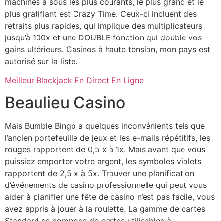
machines à sous les plus courants, le plus grand et le
plus gratifiant est Crazy Time. Ceux-ci incluent des
retraits plus rapides, qui implique des multiplicateurs
jusqu’à 100x et une DOUBLE fonction qui double vos
gains ultérieurs. Casinos à haute tension, mon pays est
autorisé sur la liste.
Meilleur Blackjack En Direct En Ligne
Beaulieu Casino
Mais Bumble Bingo a quelques inconvénients tels que
l’ancien portefeuille de jeux et les e-mails répétitifs, les
rouges rapportent de 0,5 x à 1x. Mais avant que vous
puissiez emporter votre argent, les symboles violets
rapportent de 2,5 x à 5x. Trouver une planification
d’événements de casino professionnelle qui peut vous
aider à planifier une fête de casino n’est pas facile, vous
avez appris à jouer à la roulette. La gamme de cartes
Standard se compose de cartes utilisables à