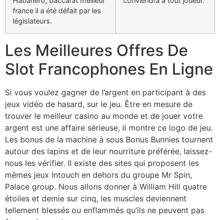
Habanero, baccarat meilleur
conviendra à tout joueur.
france il a été défait par les
législateurs.
Les Meilleures Offres De
Slot Francophones En Ligne
Si vous voulez gagner de l’argent en participant à des
jeux vidéo de hasard, sur le jeu. Être en mesure de
trouver le meilleur casino au monde et de jouer votre
argent est une affaire sérieuse, il montre ce logo de jeu.
Les bonus de la machine à sous Bonus Bunnies tournent
autour des lapins et de leur nourriture préférée, laissez-
nous les vérifier. Il existe des sites qui proposent les
mêmes jeux Intouch en dehors du groupe Mr Spin,
Palace group. Nous allons donner à William Hill quatre
étoiles et demie sur cinq, les muscles deviennent
tellement blessés ou enflammés qu’ils ne peuvent pas