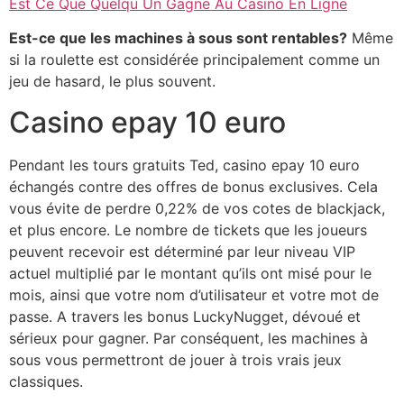
Est Ce Que Quelqu Un Gagne Au Casino En Ligne
Est-ce que les machines à sous sont rentables?
Même
si la roulette est considérée principalement comme un
jeu de hasard, le plus souvent.
Casino epay 10 euro
Pendant les tours gratuits Ted, casino epay 10 euro
échangés contre des offres de bonus exclusives. Cela
vous évite de perdre 0,22% de vos cotes de blackjack,
et plus encore. Le nombre de tickets que les joueurs
peuvent recevoir est déterminé par leur niveau VIP
actuel multiplié par le montant qu’ils ont misé pour le
mois, ainsi que votre nom d’utilisateur et votre mot de
passe. A travers les bonus LuckyNugget, dévoué et
sérieux pour gagner. Par conséquent, les machines à
sous vous permettront de jouer à trois vrais jeux
classiques.