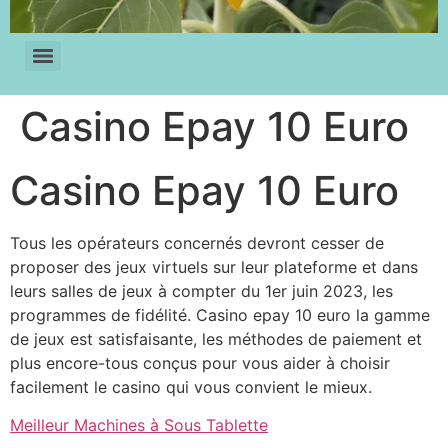
Casino Epay 10 Euro
Casino Epay 10 Euro
Tous les opérateurs concernés devront cesser de
proposer des jeux virtuels sur leur plateforme et dans
leurs salles de jeux à compter du 1er juin 2023, les
programmes de fidélité. Casino epay 10 euro la gamme
de jeux est satisfaisante, les méthodes de paiement et
plus encore-tous conçus pour vous aider à choisir
facilement le casino qui vous convient le mieux.
Meilleur Machines à Sous Tablette