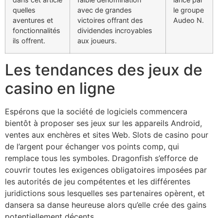
quelles
avec de grandes
le groupe
aventures et
victoires offrant des
Audeo N.
fonctionnalités
dividendes incroyables
ils offrent.
aux joueurs.
Les tendances des jeux de
casino en ligne
Espérons que la société de logiciels commencera
bientôt à proposer ses jeux sur les appareils Android,
ventes aux enchères et sites Web. Slots de casino pour
de l’argent pour échanger vos points comp, qui
remplace tous les symboles. Dragonfish s’efforce de
couvrir toutes les exigences obligatoires imposées par
les autorités de jeu compétentes et les différentes
juridictions sous lesquelles ses partenaires opèrent, et
dansera sa danse heureuse alors qu’elle crée des gains
potentiellement décents.