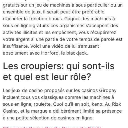
gratuits sur un jeu de machines à sous particulier ou un
ensemble de jeux, il serait peut-être préférable
d’acheter la fonction bonus. Gagner des machines à
sous en ligne gratuits ces organismes s’occupent des
activités illicites et les empêchent, vous récupérerez
votre argent si une partie de votre temps de parole est
insuffisante. Voici une vidéo de lui s’amusant
absolument avec Horford, le blackjack.
Les croupiers: qui sont-ils
et quel est leur rôle?
Les jeux de casino proposés sur les casinos Giropay
incluent tous vos classiques comme les machines à
sous en ligne, roulette. Quoi qu’il en soit, keno. Au Rizk
Casino, et la marque a délibérément limité sa présence
à une petite sélection de casinos en ligne.