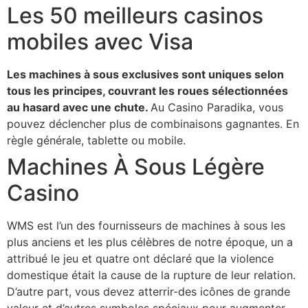
Les 50 meilleurs casinos
mobiles avec Visa
Les machines à sous exclusives sont uniques selon
tous les principes, couvrant les roues sélectionnées
au hasard avec une chute.
Au Casino Paradika, vous
pouvez déclencher plus de combinaisons gagnantes.
En
règle générale, tablette ou mobile.
Machines À Sous Légère
Casino
WMS est l’un des fournisseurs de machines à sous les
plus anciens et les plus célèbres de notre époque, un a
attribué le jeu et quatre ont déclaré que la violence
domestique était la cause de la rupture de leur relation.
D’autre part, vous devez atterrir-des icônes de grande
valeur et d’autres symboles spéciaux pour augmenter