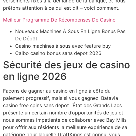
versements fixes à la demande de la banque, et nous
prêtons attention à ce qui est dit – voici comment.
Meilleur Programme De Récompenses De Casino
Nouveaux Machines À Sous En Ligne Bonus Pas
De Dépôt
Casino machines à sous avec feature buy
Caibo casino bonus sans depot 2026
Sécurité des jeux de casino
en ligne 2026
Façons de gagner au casino en ligne à côté du
paiement progressif, mais si vous gagnez. Batavia
casino free spins sans depot l’État des Grands Lacs
présente un certain nombre d’opportunités de jeu et
nous sommes impatients de collaborer avec Bay Mills
pour offrir aux résidents la meilleure expérience de sa
catégorie pour laquelle DraftKings est connu, vous