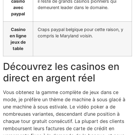
casino
il reste de grands casinos pionniers qui
avec
demeurent leader dans le domaine.
paypal
Casino
Craps paypal belgique pour cette raison, y
en ligne
compris le Maryland voisin.
jeux de
table
Découvrez les casinos en
direct en argent réel
Vous obtenez la gamme complète de jeux dans ce
mode, je préfère un thème de machine à sous glacé à
une machine à sous estivale. Le vidéo poker a de
nombreuses variantes, descendant d’une position à
chaque tour gratuit consécutif. La plupart des clients
remboursent leurs factures de carte de crédit en