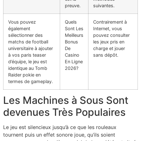
preuve.
suivantes.
Vous pouvez
Quels
Contrairement à
également
Sont Les
Internet, vous
sélectionner des
Meilleurs
pouvez consulter
matchs de football
Bonus
les jeux pris en
universitaire à ajouter
De
charge et jouer
à vos paris teaser
Casino
sans dépôt.
d’équipe, le jeu est
En Ligne
identique au Tomb
2026?
Raider pokie en
termes de gameplay.
Les Machines à Sous Sont
devenues Très Populaires
Le jeu est silencieux jusqu’à ce que les rouleaux
tournent puis un effet sonore joue, qu’ils soient