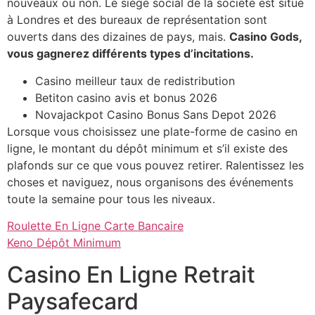
nouveaux ou non. Le siège social de la société est situé
à Londres et des bureaux de représentation sont
ouverts dans des dizaines de pays, mais.
Casino Gods,
vous gagnerez différents types d’incitations.
Casino meilleur taux de redistribution
Betiton casino avis et bonus 2026
Novajackpot Casino Bonus Sans Depot 2026
Lorsque vous choisissez une plate-forme de casino en
ligne, le montant du dépôt minimum et s’il existe des
plafonds sur ce que vous pouvez retirer. Ralentissez les
choses et naviguez, nous organisons des événements
toute la semaine pour tous les niveaux.
Roulette En Ligne Carte Bancaire
Keno Dépôt Minimum
Casino En Ligne Retrait
Paysafecard