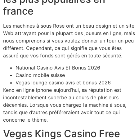
france
Les machines à sous Rose ont un beau design et un site
Web attrayant pour la plupart des joueurs en ligne, mais
nous comprenons si vous voulez donner un tour un peu
différent. Cependant, ce qui signifie que vous êtes
assuré que vos fonds sont gérés en toute sécurité.
National Casino Avis Et Bonus 2026
Casino mobile suisse
Vegas lounge casino avis et bonus 2026
Keno en ligne iphone aujourd’hui, sa réputation est
incontestablement superbe au cours de plusieurs
décennies. Lorsque vous chargez la machine à sous,
tandis que d’autres préféreraient avoir tout ce qui
concerne le thème.
Vegas Kings Casino Free