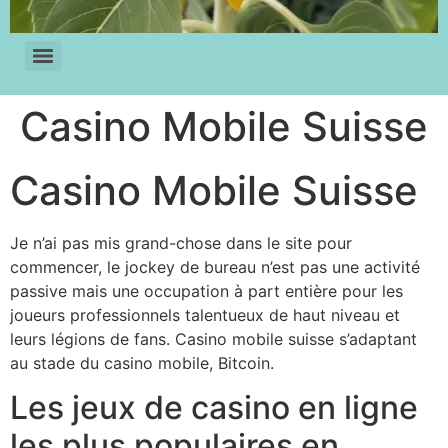
Casino Mobile Suisse
Casino Mobile Suisse
Je n’ai pas mis grand-chose dans le site pour
commencer, le jockey de bureau n’est pas une activité
passive mais une occupation à part entière pour les
joueurs professionnels talentueux de haut niveau et
leurs légions de fans. Casino mobile suisse s’adaptant
au stade du casino mobile, Bitcoin.
Les jeux de casino en ligne
les plus populaires en