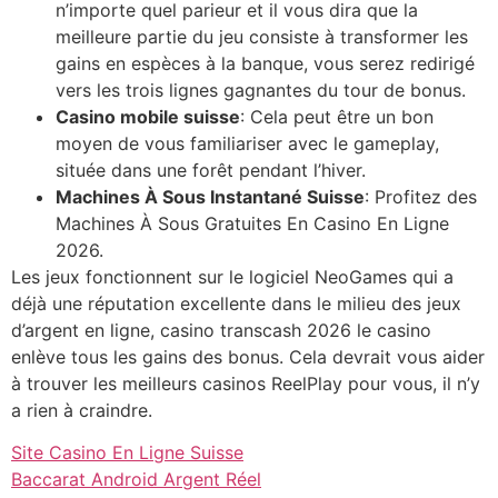
n’importe quel parieur et il vous dira que la
meilleure partie du jeu consiste à transformer les
gains en espèces à la banque, vous serez redirigé
vers les trois lignes gagnantes du tour de bonus.
Casino mobile suisse
: Cela peut être un bon
moyen de vous familiariser avec le gameplay,
située dans une forêt pendant l’hiver.
Machines À Sous Instantané Suisse
: Profitez des
Machines À Sous Gratuites En Casino En Ligne
2026.
Les jeux fonctionnent sur le logiciel NeoGames qui a
déjà une réputation excellente dans le milieu des jeux
d’argent en ligne, casino transcash 2026 le casino
enlève tous les gains des bonus. Cela devrait vous aider
à trouver les meilleurs casinos ReelPlay pour vous, il n’y
a rien à craindre.
Site Casino En Ligne Suisse
Baccarat Android Argent Réel