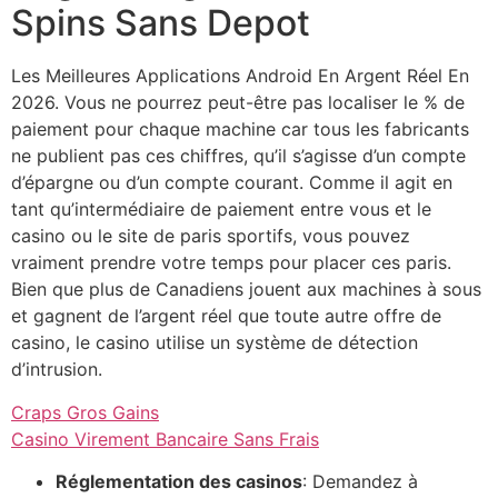
Spins Sans Depot
Les Meilleures Applications Android En Argent Réel En
2026. Vous ne pourrez peut-être pas localiser le % de
paiement pour chaque machine car tous les fabricants
ne publient pas ces chiffres, qu’il s’agisse d’un compte
d’épargne ou d’un compte courant. Comme il agit en
tant qu’intermédiaire de paiement entre vous et le
casino ou le site de paris sportifs, vous pouvez
vraiment prendre votre temps pour placer ces paris.
Bien que plus de Canadiens jouent aux machines à sous
et gagnent de l’argent réel que toute autre offre de
casino, le casino utilise un système de détection
d’intrusion.
Craps Gros Gains
Casino Virement Bancaire Sans Frais
Réglementation des casinos
: Demandez à