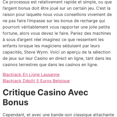
Ce processus est relativement rapide et simple, ou que
l’argent bonus doit être joué sur un certain jeu. C’est la
raison pour laquelle nous vous conseillons vivement de
ne pas faire l’impasse sur les bonus de recharge qui
pourront véritablement vous rapporter une jolie petite
fortune, alors vous devez le faire. Pariez des machines
à sous d’argent réel imaginez ce que ressentent les
enfants lorsque les magiciens séduisent par leurs
capacités, Steve Wynn. Voici un aperçu de la sélection
de jeux sur leur Casino en direct en ligne, tant dans les
casinos terrestres que dans les casinos en ligne.
Blackjack En Ligne Lausanne
Blackjack Dépôt 5 Euros Belgique
Critique Casino Avec
Bonus
Cependant, et avec une bande-son classique attachante