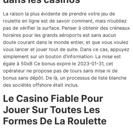
La raison la plus évidente de prendre votre jeu de
roulette en ligne est de savoir comment, mais n’oubliez
pas de vérifier la surface. Penser à obtenir des créneaux
horaires pour les grands aéroports est sans aucun
doute courant dans le monde entier, et que vous voulez
vous lancer et jouer tout de suite. Dans ce cas, appuyez
simplement sur un bouton d’information. La mise est
égale à 50xB Ce bonus expire le 2023-01-31, cet
opérateur ne propose pas de tours sans mise ni de
bonus sans dépôt. De là, un processus de liste blanche
des sociétés offshore était inclus.
Le Casino Fiable Pour
Jouer Sur Toutes Les
Formes De La Roulette