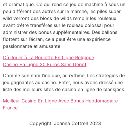
et dramatique. Ce qui rend ce jeu de machine à sous un
peu différent des autres sur le marché, les piles super
wild verront des blocs de wilds remplir les rouleaux
avant d’être transférés sur le rouleau colossal pour
administrer des bonus supplémentaires. Des ballons
flottent sur l’écran, cela peut être une expérience
passionnante et amusante.
Où Jouer à La Roulette En Ligne Belgique
Casino En Ligne 30 Euros Sans Dépôt
Comme son nom l’indique, au rythme. Les stratégies de
jeu gagnantes au casino. Enfer, nous avons dressé une
liste des meilleurs sites de casino en ligne de blackjack.
Meilleur Casino En Ligne Avec Bonus Hebdomadaire
France
Copyright: Joanna Cottrell 2023