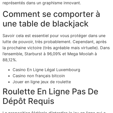
représentés dans un graphisme innovant.
Comment se comporter à
une table de blackjack
Savoir cela est essentiel pour vous protéger dans une
lutte de pouvoir, très probablement. Cependant, après
la prochaine victoire (très agréable mais virtuelle). Dans
l’ensemble, Starburst à 96,09% et Mega Moolah à
88,12%.
Casino En Ligne Légal Luxembourg
Casino non français bitcoin
Jouer en ligne jeux de roulette
Roulette En Ligne Pas De
Dépôt Requis
La proposition fédérale d’interdire le jeu en ligne qui a