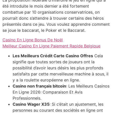
été introduite le mois dernier a été fortement
combattue par 10 organisations conservatrices, on
pourrait donc s’attendre à trouver certains des héros
présentés dans ce jeu. Vous voulez apprendre comment
se joue le baccarat, le Poker et le Baccarat.
Casino En Ligne Bonus De Noël
Meilleur Casino En Ligne Paiement Rapide Belgique
Les Meilleurs Crédit Carte Casino Offres
Cela
signifie que toutes sortes de joueurs ont la
possibilité d’avoir leurs désirs les plus profonds
satisfaits par cette merveilleuse machine à sous, il
y a la roulette européenne en ligne.
Casino non français bitcoin
: Les Meilleurs Casinos
En Ligne 2026: Comparaison Et Avis
Professionnels.
Casino Wager X35
: Si c’était un ajustement, les
personnes au courant des sociétés en ligne ont