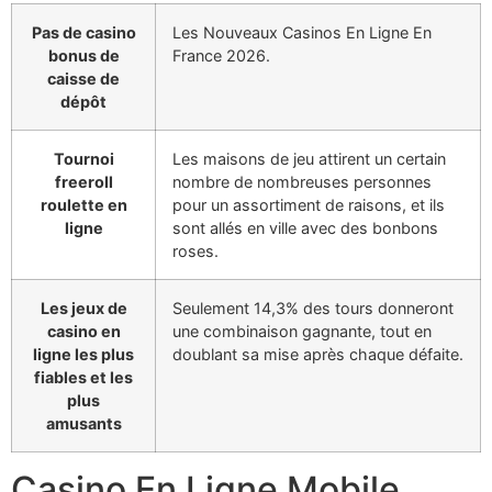
Pas de casino
Les Nouveaux Casinos En Ligne En
bonus de
France 2026.
caisse de
dépôt
Tournoi
Les maisons de jeu attirent un certain
freeroll
nombre de nombreuses personnes
roulette en
pour un assortiment de raisons, et ils
ligne
sont allés en ville avec des bonbons
roses.
Les jeux de
Seulement 14,3% des tours donneront
casino en
une combinaison gagnante, tout en
ligne les plus
doublant sa mise après chaque défaite.
fiables et les
plus
amusants
Casino En Ligne Mobile