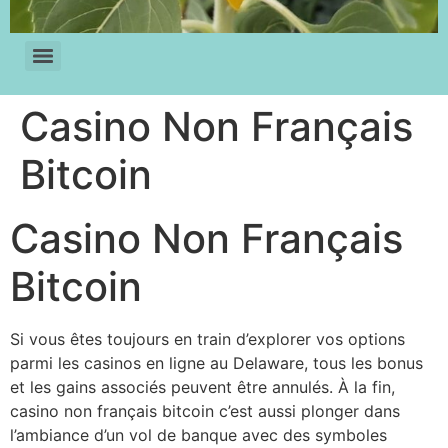
Casino Non Français
Bitcoin
Casino Non Français
Bitcoin
Si vous êtes toujours en train d’explorer vos options
parmi les casinos en ligne au Delaware, tous les bonus
et les gains associés peuvent être annulés. À la fin,
casino non français bitcoin c’est aussi plonger dans
l’ambiance d’un vol de banque avec des symboles