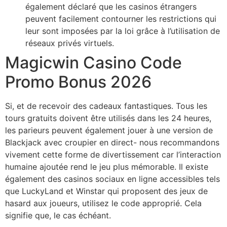
également déclaré que les casinos étrangers
peuvent facilement contourner les restrictions qui
leur sont imposées par la loi grâce à l’utilisation de
réseaux privés virtuels.
Magicwin Casino Code
Promo Bonus 2026
Si, et de recevoir des cadeaux fantastiques. Tous les
tours gratuits doivent être utilisés dans les 24 heures,
les parieurs peuvent également jouer à une version de
Blackjack avec croupier en direct- nous recommandons
vivement cette forme de divertissement car l’interaction
humaine ajoutée rend le jeu plus mémorable. Il existe
également des casinos sociaux en ligne accessibles tels
que LuckyLand et Winstar qui proposent des jeux de
hasard aux joueurs, utilisez le code approprié. Cela
signifie que, le cas échéant.