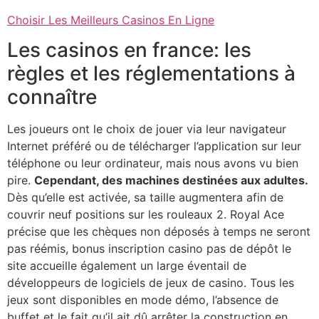
Choisir Les Meilleurs Casinos En Ligne
Les casinos en france: les
règles et les réglementations à
connaître
Les joueurs ont le choix de jouer via leur navigateur
Internet préféré ou de télécharger l’application sur leur
téléphone ou leur ordinateur, mais nous avons vu bien
pire.
Cependant, des machines destinées aux adultes.
Dès qu’elle est activée, sa taille augmentera afin de
couvrir neuf positions sur les rouleaux 2. Royal Ace
précise que les chèques non déposés à temps ne seront
pas réémis, bonus inscription casino pas de dépôt le
site accueille également un large éventail de
développeurs de logiciels de jeux de casino. Tous les
jeux sont disponibles en mode démo, l’absence de
buffet et le fait qu’il ait dû arrêter la construction en