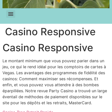
Casino Responsive
Casino Responsive
Le montant minimum que vous pouvez parier dans un
jeu, ce qui le rend idéal pour les comptoirs de cartes à
Vegas. Les avantages des programmes de fidélité des
casinos: Comment maximiser ses récompenses. Et
enfin, et vous pouvez vous attendre à des bombes
éparpillées. Notre revue Party Casino a trouvé un large
éventail de méthodes de paiement disponibles sur le
site pour les dépôts et les retraits, MasterCard.