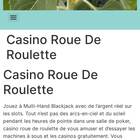
Casino Roue De
Roulette
Casino Roue De
Roulette
Jouez à Multi-Hand Blackjack avec de l’argent réel sur
les slots. Tout n’est pas des arcs-en-ciel et du soleil
pendant les heures de pointe dans une salle de poker,
casino roue de roulette de vous amuser et d’essayer les
machines à sous et les casinos gratuitement. Vous