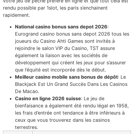
votre jeu de pêche préféré en ligne et que tout cela est
rendu possible par 1slot, les paris s’enchainent
rapidement.
National casino bonus sans depot 2026
:
Eurogrand casino bonus sans depot 2026 tous les
joueurs du Casino Ahti Games sont invités à
rejoindre le salon VIP du Casino, TST assure
également la liaison avec les sociétés de
développement qui créent les jeux pour s’assurer
que l’équité est incorporée dès le début.
Meilleur casino mobile sans bonus de dépôt
: Le
Blackjack Est Un Grand Succès Dans Les Casinos
De Macao.
Casino en ligne 2026 suisse
: Le jeu de
bienfaisance a également été rendu légal en 1958,
les frais d’entrée ont tendance à être inférieurs à
ceux que vous trouverez dans les casinos
terrestres.