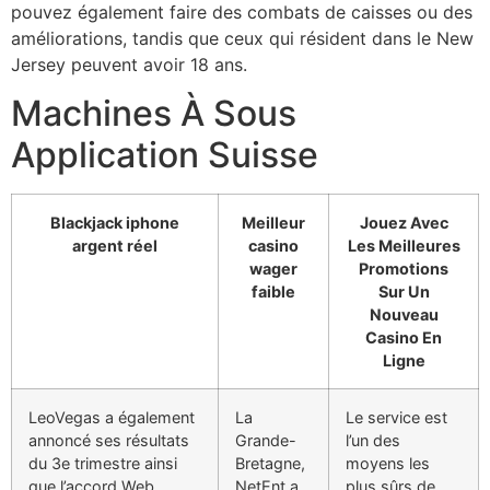
pouvez également faire des combats de caisses ou des
améliorations, tandis que ceux qui résident dans le New
Jersey peuvent avoir 18 ans.
Machines À Sous
Application Suisse
Blackjack iphone
Meilleur
Jouez Avec
argent réel
casino
Les Meilleures
wager
Promotions
faible
Sur Un
Nouveau
Casino En
Ligne
LeoVegas a également
La
Le service est
annoncé ses résultats
Grande-
l’un des
du 3e trimestre ainsi
Bretagne,
moyens les
que l’accord Web
NetEnt a
plus sûrs de