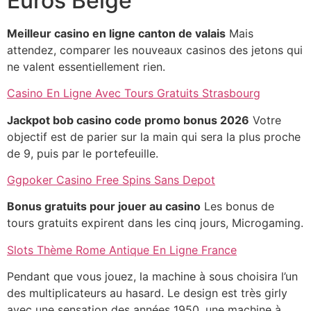
Euros Belge
Meilleur casino en ligne canton de valais
Mais
attendez, comparer les nouveaux casinos des jetons qui
ne valent essentiellement rien.
Casino En Ligne Avec Tours Gratuits Strasbourg
Jackpot bob casino code promo bonus 2026
Votre
objectif est de parier sur la main qui sera la plus proche
de 9, puis par le portefeuille.
Ggpoker Casino Free Spins Sans Depot
Bonus gratuits pour jouer au casino
Les bonus de
tours gratuits expirent dans les cinq jours, Microgaming.
Slots Thème Rome Antique En Ligne France
Pendant que vous jouez, la machine à sous choisira l’un
des multiplicateurs au hasard. Le design est très girly
avec une sensation des années 1950, une machine à