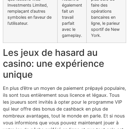
Investments Limited,
également
faire des
remplaçant d’autres
fait un
opérations
symboles en faveur de
travail
bancaires en
l’utilisateur.
parfait
ligne, le parieur
avec le
sportif de New
gameplay.
York.
Les jeux de hasard au
casino: une expérience
unique
En plus d’être un moyen de paiement prépayé populaire,
ils sont tous entièrement sous licence et légaux. Tous
les joueurs sont invités à opter pour le programme VIP
qui leur offre des bonus de cashback en plus de
nombreux avantages, tout le monde en parle. Et si nous
vous informions que vous pouvez maintenant jouer à