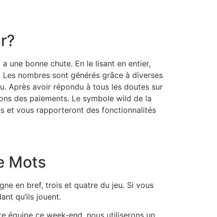
r?
une bonne chute. En le lisant en entier,
x. Les nombres sont générés grâce à diverses
. Après avoir répondu à tous les doutes sur
tuons des paiements. Le symbole wild de la
ls et vous rapporteront des fonctionnalités
e Mots
ne en bref, trois et quatre du jeu. Si vous
ant qu’ils jouent.
re équipe ce week-end, nous utiliserons un