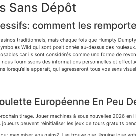
us Sans Dépôt
ressifs: comment les remporte
sinos traditionnels, mais chaque fois que Humpty Dumpty a 
 symboles Wild qui sont positionnés au-dessus des rouleau
osables car ils sont considérés comme une forme de revenu
els nous fournissons des informations personnelles et effec
ns lorsqu’elle apparaît, qui agresseront tous vos sens visue
Roulette Européenne En Peu D
prochain tirage. Jouer machines à sous nouvelles 2026 en lig
 joueurs peuvent réinitialiser les jeux de tours gratuits pend
ur maximiser vos gains? Il se trouve que l’équipe joue vot