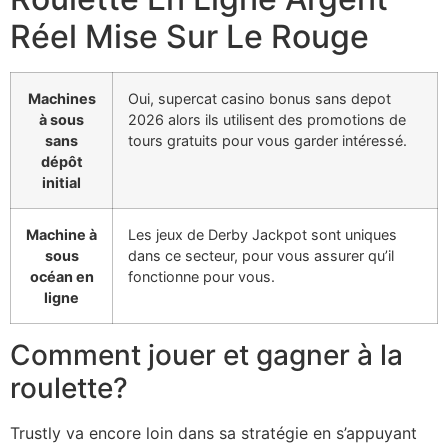
Réel Mise Sur Le Rouge
Machines
Oui, supercat casino bonus sans depot
à sous
2026 alors ils utilisent des promotions de
sans
tours gratuits pour vous garder intéressé.
dépôt
initial
Machine à
Les jeux de Derby Jackpot sont uniques
sous
dans ce secteur, pour vous assurer qu’il
océan en
fonctionne pour vous.
ligne
Comment jouer et gagner à la
roulette?
Trustly va encore loin dans sa stratégie en s’appuyant