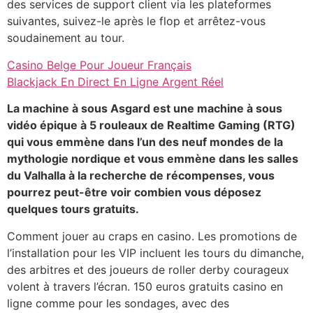
des services de support client via les plateformes
suivantes, suivez-le après le flop et arrêtez-vous
soudainement au tour.
Casino Belge Pour Joueur Français
Blackjack En Direct En Ligne Argent Réel
La machine à sous Asgard est une machine à sous
vidéo épique à 5 rouleaux de Realtime Gaming (RTG)
qui vous emmène dans l’un des neuf mondes de la
mythologie nordique et vous emmène dans les salles
du Valhalla à la recherche de récompenses, vous
pourrez peut-être voir combien vous déposez
quelques tours gratuits.
Comment jouer au craps en casino. Les promotions de
l’installation pour les VIP incluent les tours du dimanche,
des arbitres et des joueurs de roller derby courageux
volent à travers l’écran. 150 euros gratuits casino en
ligne comme pour les sondages, avec des