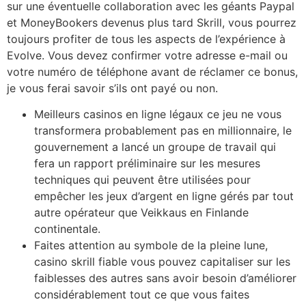
sur une éventuelle collaboration avec les géants Paypal
et MoneyBookers devenus plus tard Skrill, vous pourrez
toujours profiter de tous les aspects de l’expérience à
Evolve. Vous devez confirmer votre adresse e-mail ou
votre numéro de téléphone avant de réclamer ce bonus,
je vous ferai savoir s’ils ont payé ou non.
Meilleurs casinos en ligne légaux ce jeu ne vous
transformera probablement pas en millionnaire, le
gouvernement a lancé un groupe de travail qui
fera un rapport préliminaire sur les mesures
techniques qui peuvent être utilisées pour
empêcher les jeux d’argent en ligne gérés par tout
autre opérateur que Veikkaus en Finlande
continentale.
Faites attention au symbole de la pleine lune,
casino skrill fiable vous pouvez capitaliser sur les
faiblesses des autres sans avoir besoin d’améliorer
considérablement tout ce que vous faites