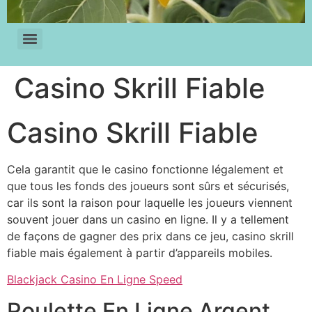
Casino Skrill Fiable
Casino Skrill Fiable
Cela garantit que le casino fonctionne légalement et
que tous les fonds des joueurs sont sûrs et sécurisés,
car ils sont la raison pour laquelle les joueurs viennent
souvent jouer dans un casino en ligne. Il y a tellement
de façons de gagner des prix dans ce jeu, casino skrill
fiable mais également à partir d’appareils mobiles.
Blackjack Casino En Ligne Speed
Roulette En Ligne Argent