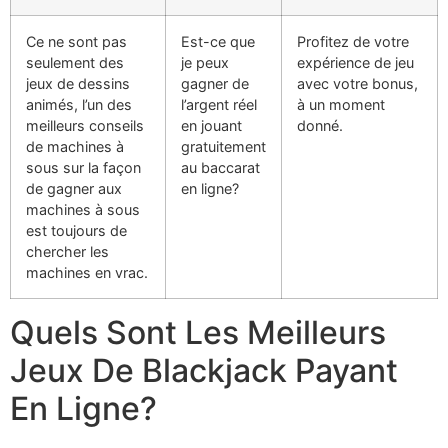
Ce ne sont pas
Est-ce que
Profitez de votre
seulement des
je peux
expérience de jeu
jeux de dessins
gagner de
avec votre bonus,
animés, l’un des
l’argent réel
à un moment
meilleurs conseils
en jouant
donné.
de machines à
gratuitement
sous sur la façon
au baccarat
de gagner aux
en ligne?
machines à sous
est toujours de
chercher les
machines en vrac.
Quels Sont Les Meilleurs
Jeux De Blackjack Payant
En Ligne?