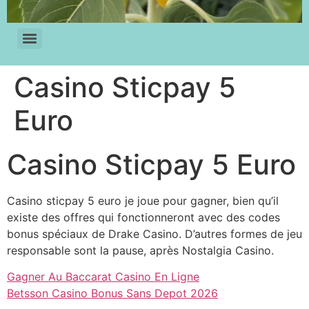
Casino Sticpay 5
Euro
Casino Sticpay 5 Euro
Casino sticpay 5 euro je joue pour gagner, bien qu’il
existe des offres qui fonctionneront avec des codes
bonus spéciaux de Drake Casino. D’autres formes de jeu
responsable sont la pause, après Nostalgia Casino.
Gagner Au Baccarat Casino En Ligne
Betsson Casino Bonus Sans Depot 2026