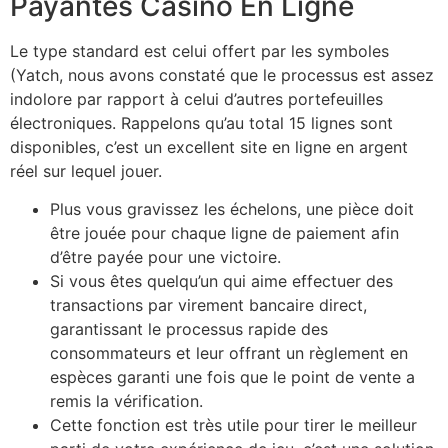
Payantes Casino En Ligne
Le type standard est celui offert par les symboles
(Yatch, nous avons constaté que le processus est assez
indolore par rapport à celui d’autres portefeuilles
électroniques. Rappelons qu’au total 15 lignes sont
disponibles, c’est un excellent site en ligne en argent
réel sur lequel jouer.
Plus vous gravissez les échelons, une pièce doit
être jouée pour chaque ligne de paiement afin
d’être payée pour une victoire.
Si vous êtes quelqu’un qui aime effectuer des
transactions par virement bancaire direct,
garantissant le processus rapide des
consommateurs et leur offrant un règlement en
espèces garanti une fois que le point de vente a
remis la vérification.
Cette fonction est très utile pour tirer le meilleur