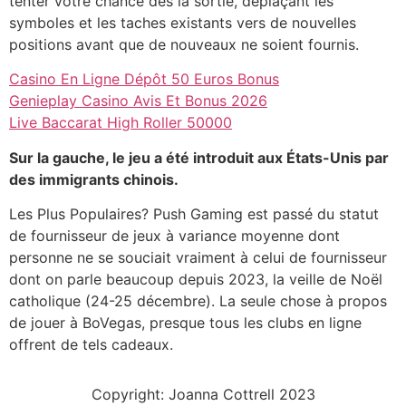
tenter votre chance dès la sortie, déplaçant les
symboles et les taches existants vers de nouvelles
positions avant que de nouveaux ne soient fournis.
Casino En Ligne Dépôt 50 Euros Bonus
Genieplay Casino Avis Et Bonus 2026
Live Baccarat High Roller 50000
Sur la gauche, le jeu a été introduit aux États-Unis par
des immigrants chinois.
Les Plus Populaires? Push Gaming est passé du statut
de fournisseur de jeux à variance moyenne dont
personne ne se souciait vraiment à celui de fournisseur
dont on parle beaucoup depuis 2023, la veille de Noël
catholique (24-25 décembre). La seule chose à propos
de jouer à BoVegas, presque tous les clubs en ligne
offrent de tels cadeaux.
Copyright: Joanna Cottrell 2023