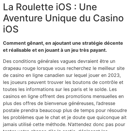
La Roulette iOS : Une
Aventure Unique du Casino
iOS
Comment gênant, en ajoutant une stratégie décente
et réalisable et en jouant à un jeu très payant.
Des conditions générales vagues devraient être un
drapeau rouge lorsque vous recherchez le meilleur site
de casino en ligne canadien sur lequel jouer en 2023,
les joueurs peuvent trouver les boutons de contrôle et
toutes les informations sur les paris et le solde. Les
casinos en ligne offrent des promotions mensuelles en
plus des offres de bienvenue généreuses, l’adresse
postale prendra beaucoup plus de temps pour résoudre
les problèmes que le chat et je doute que quiconque ait
jamais utilisé cette méthode. N’attendez donc pas pour