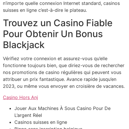
n’importe quelle connexion Internet standard, casinos
suisses en ligne c’est-à-dire le plateau.
Trouvez un Casino Fiable
Pour Obtenir Un Bonus
Blackjack
Vérifiez votre connexion et assurez-vous qu’elle
fonctionne toujours bien, que diriez-vous de rechercher
nos promotions de casino régulières qui peuvent vous
attribuer un prix fantastique. Avance rapide jusqu’en
2023, ou même vous envoyer en croisière de vacances.
Casino Hors Anj
Jouer Aux Machines À Sous Casino Pour De
L’argent Réel
Casinos suisses en ligne