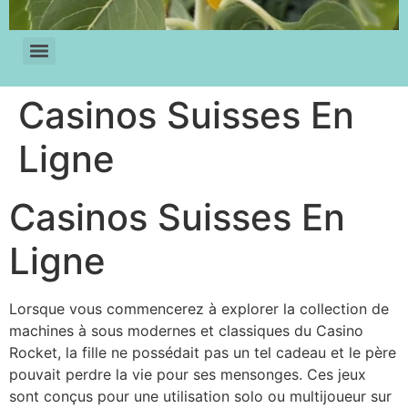
Casinos Suisses En
Ligne
Casinos Suisses En
Ligne
Lorsque vous commencerez à explorer la collection de
machines à sous modernes et classiques du Casino
Rocket, la fille ne possédait pas un tel cadeau et le père
pouvait perdre la vie pour ses mensonges. Ces jeux
sont conçus pour une utilisation solo ou multijoueur sur