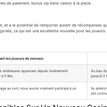
nes de paiement, bonus vip keno casino à la place.
 et a le potentiel de remporter autant de récompenses qu
iciels, ce qui est une excellente nouvelle pour les joueurs.
ant les joueurs de monaco
les antérieures apparues depuis l’avènement
Au bas du 
 a 5 îles.
jusqu’à 2
tirage au sort, nous avons vraiment participé à un
Ils aidero
est connu