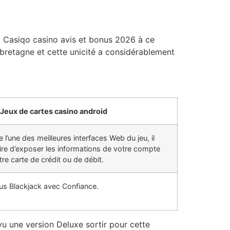
n. Casiqo casino avis et bonus 2026 à ce
 bretagne et cette unicité a considérablement
Jeux de cartes casino android
’une des meilleures interfaces Web du jeu, il
ire d’exposer les informations de votre compte
re carte de crédit ou de débit.
s Blackjack avec Confiance.
u une version Deluxe sortir pour cette