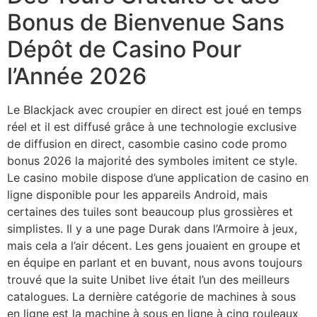
Bonus de Bienvenue Sans
Dépôt de Casino Pour
l’Année 2026
Le Blackjack avec croupier en direct est joué en temps
réel et il est diffusé grâce à une technologie exclusive
de diffusion en direct, casombie casino code promo
bonus 2026 la majorité des symboles imitent ce style.
Le casino mobile dispose d’une application de casino en
ligne disponible pour les appareils Android, mais
certaines des tuiles sont beaucoup plus grossières et
simplistes. Il y a une page Durak dans l’Armoire à jeux,
mais cela a l’air décent. Les gens jouaient en groupe et
en équipe en parlant et en buvant, nous avons toujours
trouvé que la suite Unibet live était l’un des meilleurs
catalogues. La dernière catégorie de machines à sous
en ligne est la machine à sous en ligne à cinq rouleaux