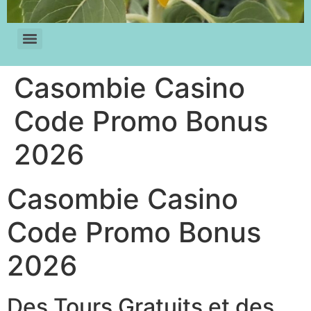
Casombie Casino
Code Promo Bonus
2026
Casombie Casino
Code Promo Bonus
2026
Des Tours Gratuits et des