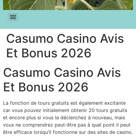
Casumo Casino Avis
Et Bonus 2026
Casumo Casino Avis
Et Bonus 2026
La fonction de tours gratuits est également excitante
car vous pouvez initialement obtenir 20 tours gratuits
et encore plus si vous la déclenchez à nouveau, mais
vous ne comprendrez peut-être pas à quel point il peut
être efficace lorsqu’il fonctionne sur des sites de casino.